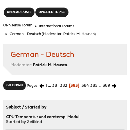
"
UNREAD POSTS
UPDATED TOPICS
OPNsense Forum
►
International Forums
►
German - Deutsch
(Moderator:
Patrick M. Hausen
)
German - Deutsch
Moderator:
Patrick M. Hausen
.
1
...
381
382
383
384
385
...
389
GO DOWN
Pages
Subject
/
Started by
CPU Temperatur und coretemp-Modul
Started by
Zeitkind