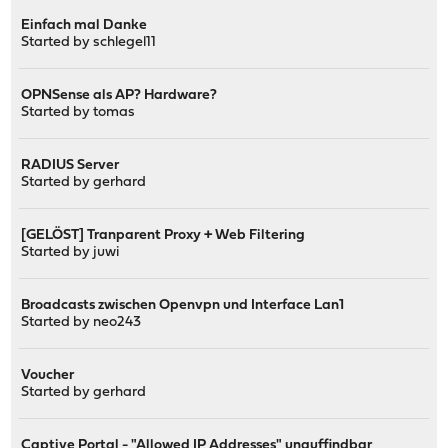
Einfach mal Danke
Started by
schlegel11
OPNSense als AP? Hardware?
Started by
tomas
RADIUS Server
Started by
gerhard
[GELÖST] Tranparent Proxy + Web Filtering
Started by
juwi
Broadcasts zwischen Openvpn und Interface Lan1
Started by
neo243
Voucher
Started by
gerhard
Captive Portal - "Allowed IP Addresses" unauffindbar