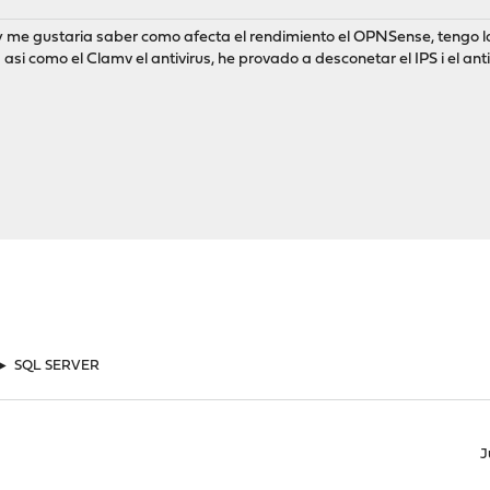
y me gustaria saber como afecta el rendimiento el OPNSense, tengo la
si como el Clamv el antivirus, he provado a desconetar el IPS i el anti
►
SQL SERVER
J