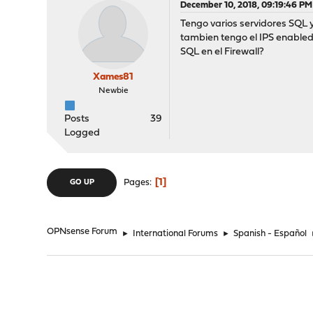
December 10, 2018, 09:19:46 PM
Tengo varios servidores SQL 
tambien tengo el IPS enabled a
SQL en el Firewall?
Xames81
Newbie
Posts
39
Logged
1
Pages
GO UP
OPNsense Forum
►
International Forums
►
Spanish - Español