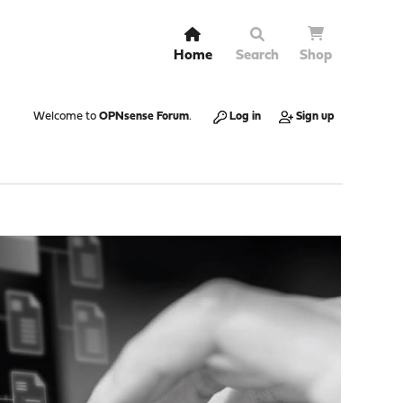
Home
Search
Shop
Welcome to
OPNsense Forum
.
Log in
Sign up