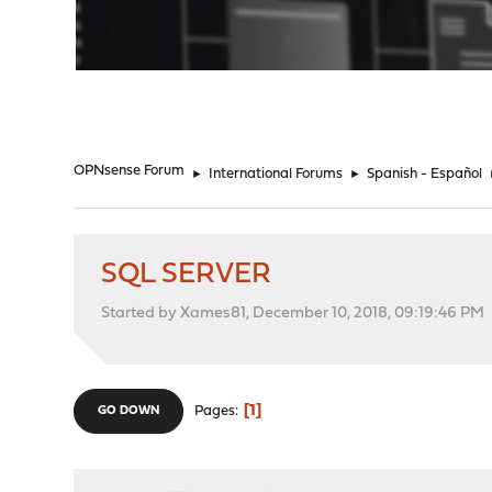
"
OPNsense Forum
►
International Forums
►
Spanish - Español
SQL SERVER
Started by Xames81, December 10, 2018, 09:19:46 PM
1
Pages
GO DOWN