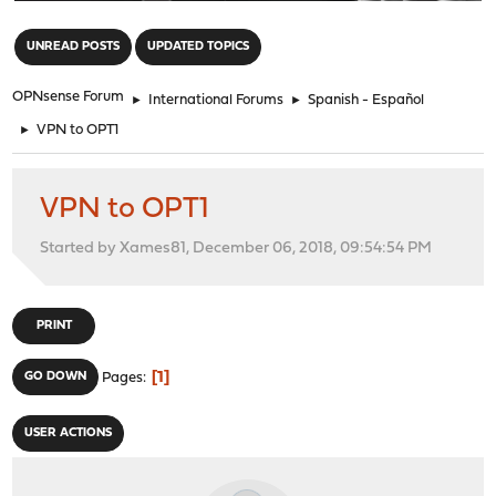
"
UNREAD POSTS
UPDATED TOPICS
OPNsense Forum
►
International Forums
►
Spanish - Español
►
VPN to OPT1
VPN to OPT1
Started by Xames81, December 06, 2018, 09:54:54 PM
PRINT
1
GO DOWN
Pages
USER ACTIONS