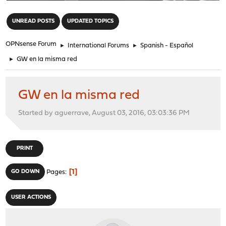
"
UNREAD POSTS
UPDATED TOPICS
OPNsense Forum
►
International Forums
►
Spanish - Español
►
GW en la misma red
GW en la misma red
Started by aguerrave, August 03, 2016, 03:03:36 PM
PRINT
1
GO DOWN
Pages
USER ACTIONS