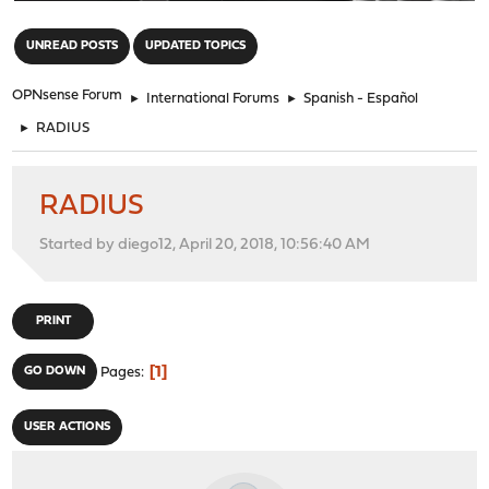
"
UNREAD POSTS
UPDATED TOPICS
OPNsense Forum
►
International Forums
►
Spanish - Español
►
RADIUS
RADIUS
Started by diego12, April 20, 2018, 10:56:40 AM
PRINT
1
GO DOWN
Pages
USER ACTIONS