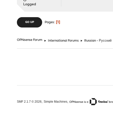
Logged
1
Pages
GO UP
OPNsense Forum
►
International Forums
►
Russian - Русский
,
,
SMF 2.1.7 © 2026
Simple Machines