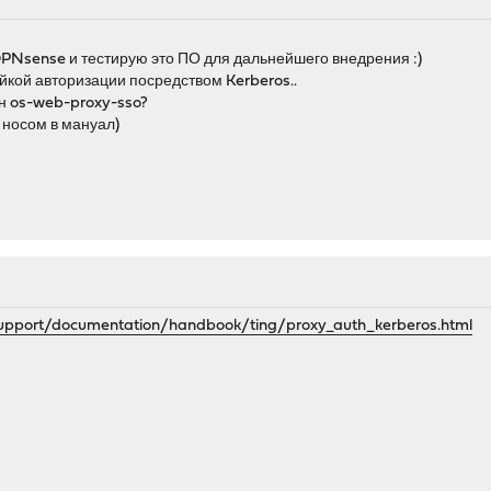
OPNsense и тестирую это ПО для дальнейшего внедрения :)
йкой авторизации посредством Kerberos..
ин os-web-proxy-sso?
 носом в мануал)
support/documentation/handbook/ting/proxy_auth_kerberos.html