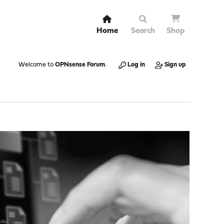
Home
Search
Shop
Welcome to
OPNsense Forum
.
Log in
Sign up