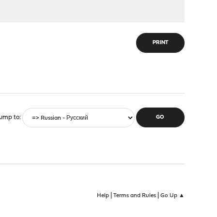
PRINT
ump to
|
|
Help
Terms and Rules
Go Up ▲