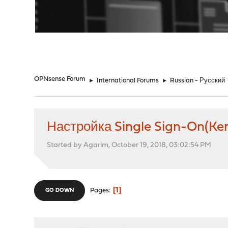
"
OPNsense Forum
►
International Forums
►
Russian - Русский
Настройка Single Sign-On(Ker
Started by Agarim, October 19, 2018, 03:02:54 PM
1
Pages
GO DOWN