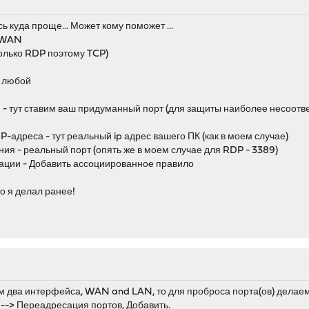
сь куда проще... Может кому поможет ...
ш WAN
только RDP поэтому TCP)
- любой
 - тут ставим ваш придуманный порт (для защиты наиболее несоотве
-адреса - тут реальный ip адрес вашего ПК (как в моем случае)
ия - реальный порт (опять же в моем случае для RDP - 3389)
ации - Добавить ассоциированное правило
то я делал ранее!
м два интерфейса, WAN and LAN, то для проброса порта(ов) дела
 --> Переадресация портов, Добавить.