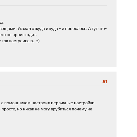
ка.
ами. Указал откуда и куда - и понеслось. А тут что-
его не происходит.
так настраиваю. ::)
#1
k), с помощником настроил первичные настройки...
се просто, но никак не могу врубиться почему не