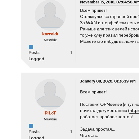
November 15, 2018, 07:04:56 A
Всем привет!
Столкнулся со странной про
За WAN интерфейсом есть сер
Раньше для этих целей испол
karrakk
то уже кучу правил переброва
Newbie
Можете кто нибудь выложить 
Posts
1
Logged
January 08, 2020, 01:36:19 PM
Всем привет!
Поставил OPNsense (я тут нов
почитал документацию (
http
PiLoT
работает проброс портов!
Newbie
Задача простая...
Posts
1
Что есть:
Logged