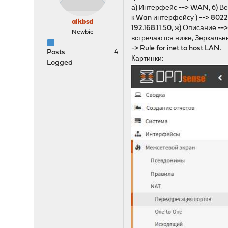
а) Интерфейс --> WAN, б) Вер
к Wan интерфейсу ) --> 8022
alkbsd
192.168.11.50, ж) Описание --
Newbie
встречаются ниже, Зеркальн
-> Rule for inet to host LAN.
Posts
4
Картинки:
Logged