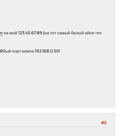
om
на мой 123.45.67.89 (на тот самый белый айпи что
80ый порт компа 192.168.0.50!
#2