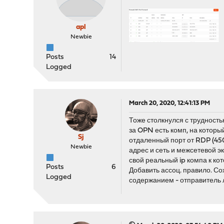
apl
Newbie
Posts
14
Logged
March 20, 2020, 12:41:13 PM
Тоже столкнулся с трудность
за OPN есть комп, на котор
Sj
отдаленный порт от RDP (450
Newbie
адрес и сеть и межсетевой 
свой реальный ip компа к к
Posts
6
Добавить ассоц. правило. Со
Logged
содержанием - отправитель лю