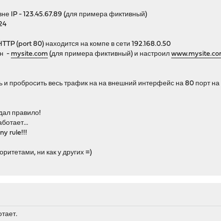
вне IP - 123.45.67.89 (для примера фиктивный)
24
TTP (port 80) находится на компе в сети 192.168.0.50
ен -
mysite.com
(для примера фиктивный) и настроил
www.mysite.c
ь и пробросить весь трафик на на внешний интерфейс на 80 порт на 
здал правило!
ботает...
y rule!!!
иоритетами, ни как у других =)
отает.