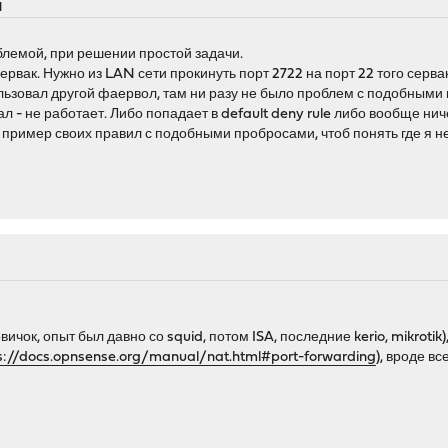
M
блемой, при решении простой задачи.
вак. Нужно из LAN сети прокинуть порт 2722 на порт 22 того серва
ьзовал другой фаервол, там ни разу не было проблем с подобными вещ
л - не работает. Либо попадает в default deny rule либо вообще нич
пример своих правил с подобными пробросами, чтоб понять где я не 
ичок, опыт был давно со squid, потом ISA, последние kerio, mikroti
s://docs.opnsense.org/manual/nat.html#port-forwarding
), вроде в