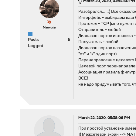
March 20, 2020, 03:54:40 PM
Разобрался... ::) Все оказало
Интерфейс - выбираем ва
Sj
Протокол - TCP (мне нужен 
Newbie
Отправитель - любой
Диапазон портов источника 
Posts
6
Получатель - любой
Logged
Диапазон портов назначения
"от" и "к" один порт)
Перенаправление целевого IP
Целевой порт перенаправлен
Ассоциация правила фильтр
ВСЕ!
не надо придумывать того, ч
March 22, 2020, 05:38:06 PM
При простой установке имее
1) Межсетевой экран --> NAT