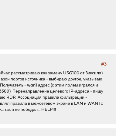
#3
сейчас рассматриваю как замену USG100 от Зиксиля)
азон портов источника - выбираю другое, указываю
Получатель - wan1 адрес (с этим полем игрался и
P(3389) Перенаправление целевого IP-адреса - пишу
ираю RDP. Ассоциация правила фильтрации -
бавлял правила в межсетевом экране в LAN и WAN1 с
 так и не победил... HELP!!!