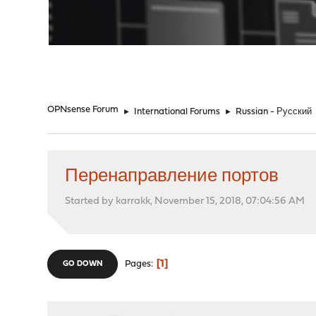
"
OPNsense Forum
►
International Forums
►
Russian - Русский
Перенаправление портов
Started by karrakk, November 15, 2018, 07:04:56 AM
1
Pages
GO DOWN