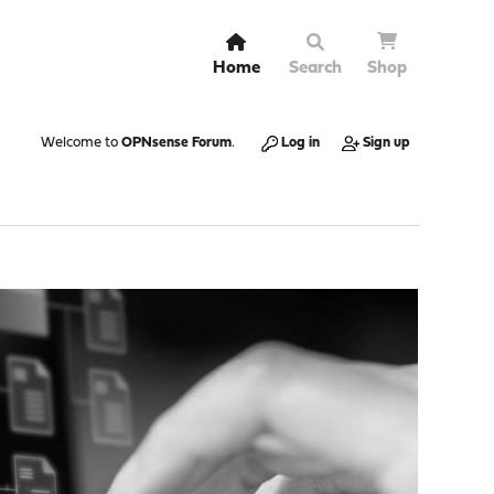
Home
Search
Shop
Welcome to
OPNsense Forum
.
Log in
Sign up