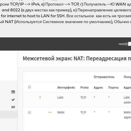
сии TCP/IP --> IPv4, в) Протокол --> TCP, г) Получатель --Ю WAN ад
 and 8022 (в двух местах как пример), е) Перенаправление целевого 
> for internet to hoxt to LAN for SSH. Все остальное как есть не тро
ый NAT (Используется Системное значение по умолчанию), Обычно 