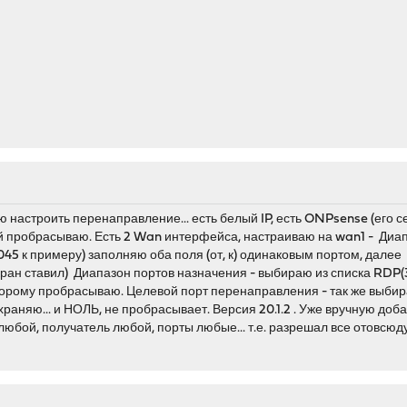
ю настроить перенаправление... есть белый IP, есть ONPsense (его 
ый пробрасываю. Есть 2 Wan интерфейса, настраиваю на wan1 - Диап
45 к примеру) заполняю оба поля (от, к) одинаковым портом, далее 
экран ставил) Диапазон портов назначения - выбираю из списка RD
оторому пробрасываю. Целевой порт перенаправления - так же выб
храняю... и НОЛЬ, не пробрасывает. Версия 20.1.2 . Уже вручную до
бой, получатель любой, порты любые... т.е. разрешал все отовсюду...