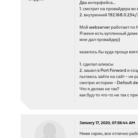
Два интерфейса...
1. смотрит на провайдера во 
2. внутренний 192.168.0.254/
Мой webserver работает по H
Я меня есть купленный дом
мне дал провайдер)
казалось бы куда проще взят
1. сделал алиасы
2. зашел в Port Forward и со
пытаюсь зайти на сайт - не ра
смотрю историю - Default den
Что я делаю не так?
как буд-то что-то не так с пр
January 17, 2020, 07:56:44 AM
Ниже скрин, все отлично раб