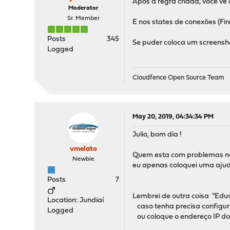
Após a regra criada, você vê 
Moderator
Sr. Member
E nos states de conexões (Fi
Posts
345
Se puder coloca um screensho
Logged
Cloudfence Open Source Team
May 20, 2019, 04:34:34 PM
Julio, bom dia !
vmelato
Quem esta com problemas nes
Newbie
eu apenas coloquei uma ajuda
Posts
7
Lembrei de outra coisa "Edua
Location: Jundiaí
caso tenha precisa configura
Logged
ou coloque o endereço IP do