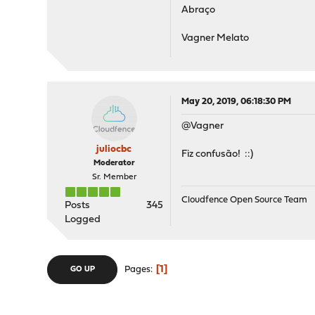
Abraço
Vagner Melato
May 20, 2019, 06:18:30 PM
@Vagner
juliocbc
Fiz confusão! ::)
Moderator
Sr. Member
Cloudfence Open Source Team
Posts
345
Logged
1
Pages
GO UP