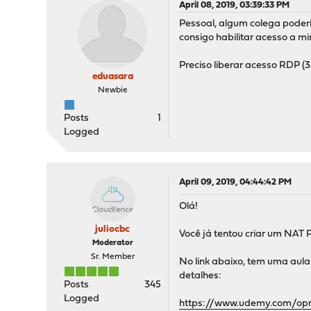
April 08, 2019, 03:39:33 PM
Pessoal, algum colega poderi
consigo habilitar acesso a mi
Preciso liberar acesso RDP (
eduasara
Newbie
Posts
1
Logged
April 09, 2019, 04:44:42 PM
Olá!
juliocbc
Você já tentou criar um NAT 
Moderator
Sr. Member
No link abaixo, tem uma aul
detalhes:
Posts
345
Logged
https://www.udemy.com/op