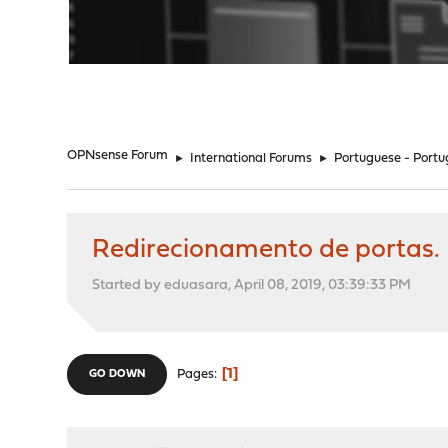
"
OPNsense Forum
►
International Forums
►
Portuguese - Portu
Redirecionamento de portas.
Started by eduasara, April 08, 2019, 03:39:33 PM
1
Pages
GO DOWN