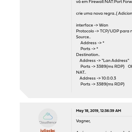
vá em Firewall:NAT:Port For
crie uma nova regra..( Adicio
interface -> Wan
Protocolo -> TCP/UDP para n
Source..
Address -> *
Ports -> *
Destination..
Address -> "Lan Address"
Ports -> 3389(ms RDP) OBS. 
NAT..
Address -> 10.0.0.3
Ports -> 3389(ms RDP)
May 18, 2019, 12:36:39 AM
Vagner,
juliocbc