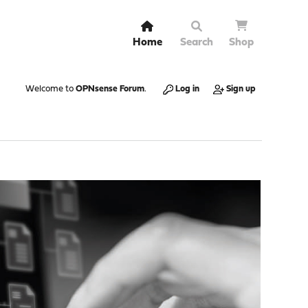
Home
Search
Shop
Welcome to
OPNsense Forum
.
Log in
Sign up