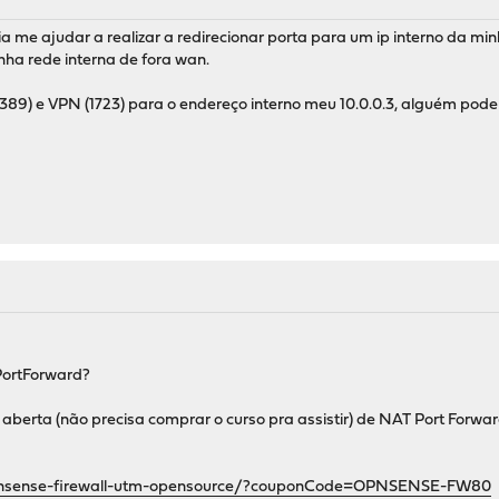
a me ajudar a realizar a redirecionar porta para um ip interno da mi
nha rede interna de fora wan.
3389) e VPN (1723) para o endereço interno meu 10.0.0.3, alguém pod
PortForward?
a aberta (não precisa comprar o curso pra assistir) de NAT Port Fo
nsense-firewall-utm-opensource/?couponCode=OPNSENSE-FW80