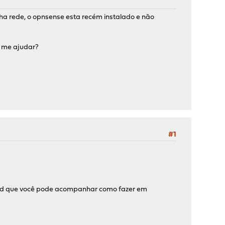
nha rede, o opnsense esta recém instalado e não
e me ajudar?
#1
rward que você pode acompanhar como fazer em