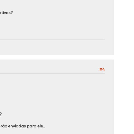
ativas?
#4
?
ão enviadas para ele..