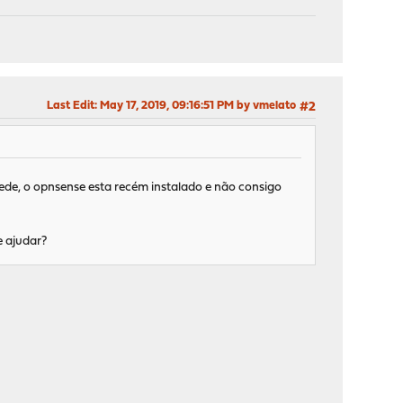
Last Edit
: May 17, 2019, 09:16:51 PM by vmelato
#2
rede, o opnsense esta recém instalado e não consigo
e ajudar?