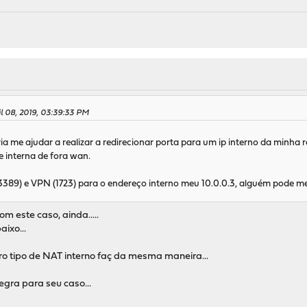
l 08, 2019, 03:39:33 PM
a me ajudar a realizar a redirecionar porta para um ip interno da minha 
e interna de fora wan.
(3389) e VPN (1723) para o endereço interno meu 10.0.0.3, alguém pode m
m este caso, ainda.....
aixo...
o tipo de NAT interno faç da mesma maneira...
egra para seu caso...