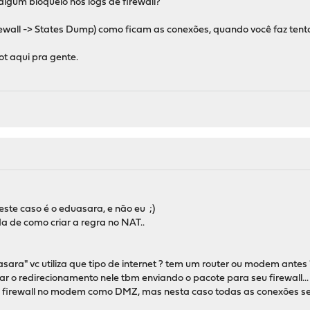
algum bloqueio nos logs de firewall?
rewall -> States Dump) como ficam as conexões, quando você faz tent
t aqui pra gente.
te caso é o eduasara, e não eu ;)
 de como criar a regra no NAT..
sara" vc utiliza que tipo de internet ? tem um router ou modem antes 
r o redirecionamento nele tbm enviando o pacote para seu firewall...
 firewall no modem como DMZ, mas nesta caso todas as conexões ser