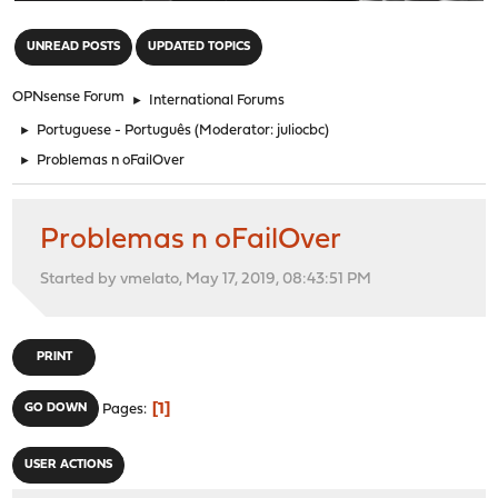
"
UNREAD POSTS
UPDATED TOPICS
OPNsense Forum
►
International Forums
►
Portuguese - Português
(Moderator:
juliocbc
)
►
Problemas n oFailOver
Problemas n oFailOver
Started by vmelato, May 17, 2019, 08:43:51 PM
PRINT
1
GO DOWN
Pages
USER ACTIONS