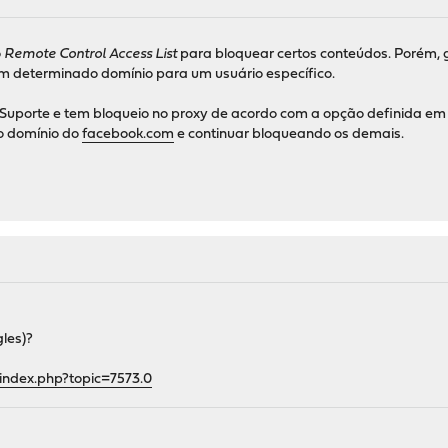
o
Remote Control Access List
para bloquear certos conteúdos. Porém,
um determinado domínio para um usuário específico.
 Suporte e tem bloqueio no proxy de acordo com a opção definida e
 o domínio do
facebook.com
e continuar bloqueando os demais.
gles)?
index.php?topic=7573.0