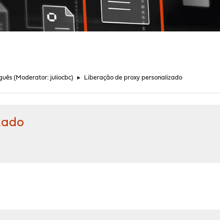
guês
(Moderator:
juliocbc
)
►
Liberação de proxy personalizado
zado