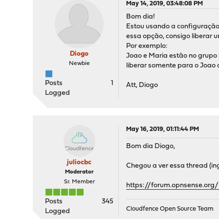
May 14, 2019, 03:48:08 PM
Bom dia!
Estou usando a configuraçã
essa opção, consigo liberar 
Por exemplo:
Diogo
Joao e Maria estão no grupo
Newbie
liberar somente para o Joao
Posts
1
Att, Diogo
Logged
May 16, 2019, 01:11:44 PM
Bom dia Diogo,
juliocbc
Chegou a ver essa thread (in
Moderator
Sr. Member
https://forum.opnsense.org/
Posts
345
Cloudfence Open Source Team
Logged