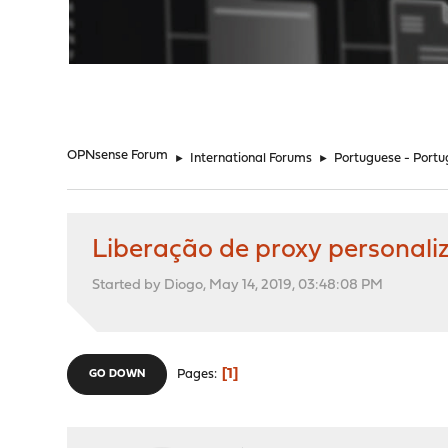
"
OPNsense Forum
►
International Forums
►
Portuguese - Portu
Liberação de proxy personali
Started by Diogo, May 14, 2019, 03:48:08 PM
1
Pages
GO DOWN