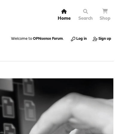
Home
Search
Shop
Welcome to
OPNsense Forum
.
Log in
Sign up