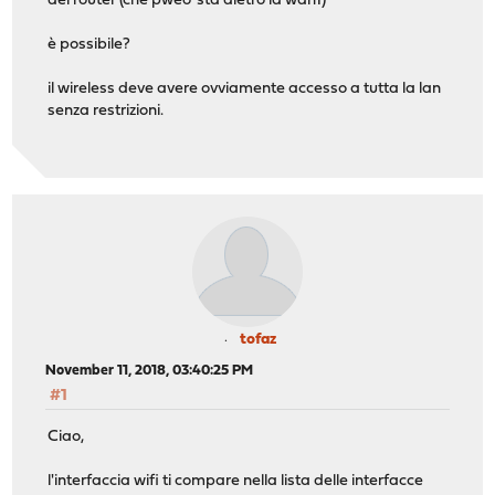
del router (che pweo' sta dietro la wan1)
è possibile?
il wireless deve avere ovviamente accesso a tutta la lan
senza restrizioni.
tofaz
November 11, 2018, 03:40:25 PM
#1
Ciao,
l'interfaccia wifi ti compare nella lista delle interfacce