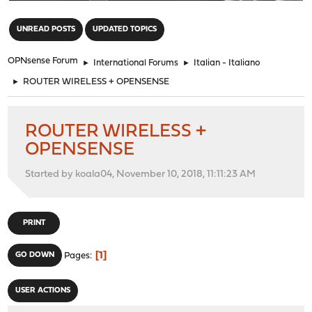
"
UNREAD POSTS
UPDATED TOPICS
OPNsense Forum
►
International Forums
►
Italian - Italiano
►
ROUTER WIRELESS + OPENSENSE
ROUTER WIRELESS +
OPENSENSE
Started by koala04, November 10, 2018, 11:11:23 AM
PRINT
1
GO DOWN
Pages
USER ACTIONS