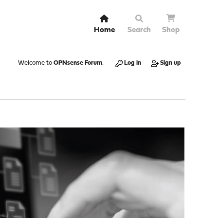
Home
Search
Shop
Welcome to
OPNsense Forum
.
Log in
Sign up