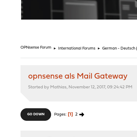
"
OPNsense Forum
►
International Forums
►
German - Deutsch
opnsense als Mail Gateway
Started by Mathias, November 12, 2017, 09:24:42 PM
1
2
Pages
GO DOWN