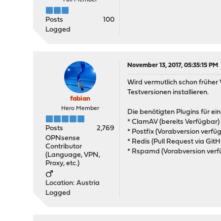
Full Member
Posts
100
Logged
November 13, 2017, 05:35:15 PM
Wird vermutlich schon früher 
Testversionen installieren.
fabian
Hero Member
Die benötigten Plugins für ei
* ClamAV (bereits Verfügbar)
Posts
2,769
* Postfix (Vorabversion verfü
OPNsense
* Redis (Pull Request via Gi
Contributor
* Rspamd (Vorabversion verf
(Language, VPN,
Proxy, etc.)
Location: Austria
Logged