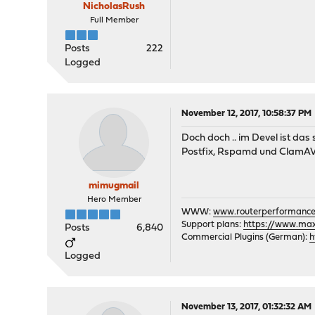
NicholasRush
Full Member
Posts
222
Logged
November 12, 2017, 10:58:37 PM
Doch doch .. im Devel ist das 
Postfix, Rspamd und ClamA
mimugmail
Hero Member
WWW:
www.routerperformance
Support plans:
https://www.max-
Posts
6,840
Commercial Plugins (German):
h
Logged
November 13, 2017, 01:32:32 AM