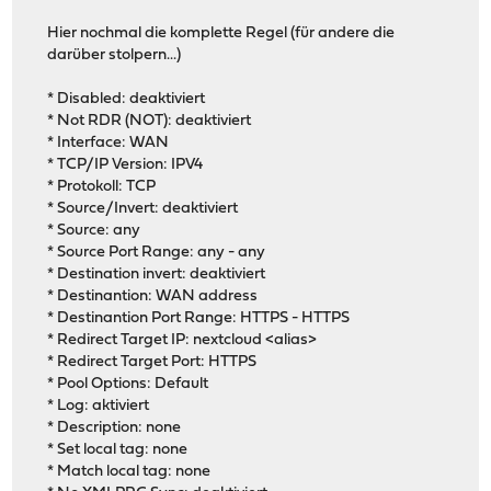
Hier nochmal die komplette Regel (für andere die
darüber stolpern...)
* Disabled: deaktiviert
* Not RDR (NOT): deaktiviert
* Interface: WAN
* TCP/IP Version: IPV4
* Protokoll: TCP
* Source/Invert: deaktiviert
* Source: any
* Source Port Range: any - any
* Destination invert: deaktiviert
* Destinantion: WAN address
* Destinantion Port Range: HTTPS - HTTPS
* Redirect Target IP: nextcloud <alias>
* Redirect Target Port: HTTPS
* Pool Options: Default
* Log: aktiviert
* Description: none
* Set local tag: none
* Match local tag: none