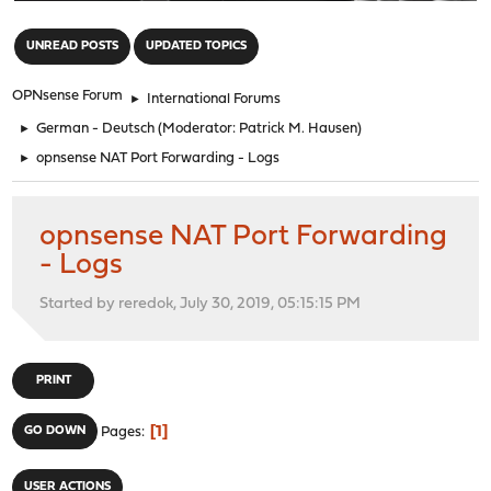
"
UNREAD POSTS
UPDATED TOPICS
OPNsense Forum
►
International Forums
►
German - Deutsch
(Moderator:
Patrick M. Hausen
)
►
opnsense NAT Port Forwarding - Logs
opnsense NAT Port Forwarding
- Logs
Started by reredok, July 30, 2019, 05:15:15 PM
PRINT
1
GO DOWN
Pages
USER ACTIONS