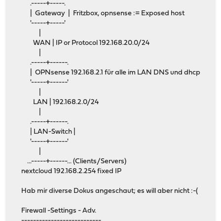
.-----+-----.
| Gateway | Fritzbox, opnsense := Exposed host
'-----+-----'
|
WAN | IP or Protocol 192.168.20.0/24
|
.-----+------.
| OPNsense 192.168.2.1 für alle im LAN DNS und dhcp
'-----+------'
|
LAN | 192.168.2.0/24
|
.-----+------.
| LAN-Switch |
'-----+------'
|
...-----+------... (Clients/Servers)
nextcloud 192.168.2.254 fixed IP
Hab mir diverse Dokus angeschaut; es will aber nicht :-(
Firewall -Settings - Adv.
---------------------------