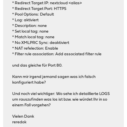
* Redirect Target IP: nextcloud <alias>
* Redirect Target Port: HTTPS
* Pool Options: Default
* Log: aktiviert
* Description: none
* Set local tag: none
* Match local tag: none
* No XMLPRC Sync: deaktiviert
* NAT refelection: Enable
* Filter rule association: Add associated filter rule
und das gleiche für Port 80.
Kann mir irgend jemand sagen was ich falsch
konfiguriert habe?
Und noch viel wichtiger: Wo sehe ich detaillierte LOGS
um rauszufinden was los ist bzw. wie würdet Ihr in so
einem Fall vorgehen?
Vielen Dank
reredok