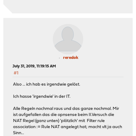
reredok
July 31, 2019, 11:19:15 AM
#1
Also ... ich hab es irgendwie gelöst.
Ich hasse 'irgendwie' in der IT.
Alle Regeln nochmal raus und das ganze nochmal. Mir
ist aufgefallen das die opnsense beim II.Versuch die
NAT Regel (ganz unten) 'plötzlich' mit Filter rule
association := Rule NAT angelegt hat; macht vlt ja auch
Sinn...