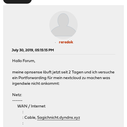
reredok
July 30, 2019, 05:15:15 PM
Hallo Forum,
meine opnsense läuft jetzt seit 2 Tagen und ich versuche
ein Portforwarding für mein nextcloud zu machen was
irgendwie nicht ankommt:
Netz:
------
WAN / Internet
:
: Cable,
Sagichnicht.dyndns.xyz
: