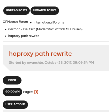
"
UNREAD POSTS
UPDATED TOPICS
OPNsense Forum
►
International Forums
►
German - Deutsch
(Moderator:
Patrick M. Hausen
)
►
haproxy path rewrite
haproxy path rewrite
Started by uwaechte, October 28, 2017, 09:09:54 PM
PRINT
1
GO DOWN
Pages
USER ACTIONS