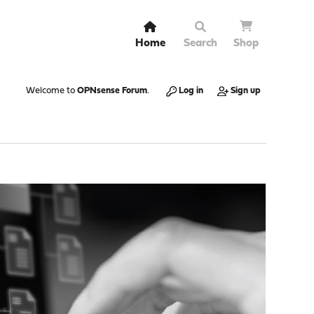
Home
Search
Shop
Welcome to
OPNsense Forum
.
Log in
Sign up