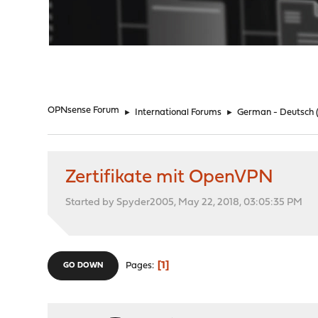
"
OPNsense Forum
►
International Forums
►
German - Deutsch
Zertifikate mit OpenVPN
Started by Spyder2005, May 22, 2018, 03:05:35 PM
1
Pages
GO DOWN