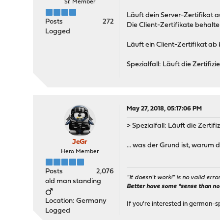
Sr. Member
Läuft dein Server-Zertifikat 
Posts
272
Die Client-Zertifikate behalt
Logged
Läuft ein Client-Zertifikat ab
Spezialfall: Läuft die Zertifi
May 27, 2018, 05:17:06 PM
> Spezialfall: Läuft die Zerti
JeGr
... was der Grund ist, warum d
Hero Member
Posts
2,076
"It doesn't work!" is no valid erro
old man standing
Better have some *sense than no(n
Location: Germany
If you're interested in german-s
Logged