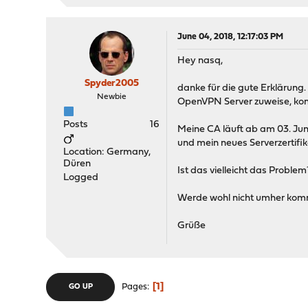
June 04, 2018, 12:17:03 PM
Hey nasq,
Spyder2005
danke für die gute Erklärung.
Newbie
OpenVPN Server zuweise, kom
Posts
16
Meine CA läuft ab am 03. Ju
und mein neues Serverzertifi
Location: Germany,
Düren
Ist das vielleicht das Problem
Logged
Werde wohl nicht umher komme
Grüße
1
Pages
GO UP