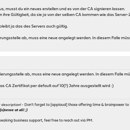
aus, musst du ein neues erstellen und es von der CA signieren lassen.
en ihre Gültigkeit, da sie ja von der selben CA kommen wie das Server-Z
 bleibt ja das des Servers auch gültig.
zierungsstelle ab, muss eine neue angelegt werden. In diesem Falle müs
fizierungsstelle ab, muss eine neue angelegt werden. In diesem Falle mü
as CA Zertifikat per default auf 10(?) Jahre ausgestellt wird :)
r description!
- Don't forget to [applaud] those offering time & brainpower to 
)sense at all! ;)
peaking business support, feel free to reach out via PM.