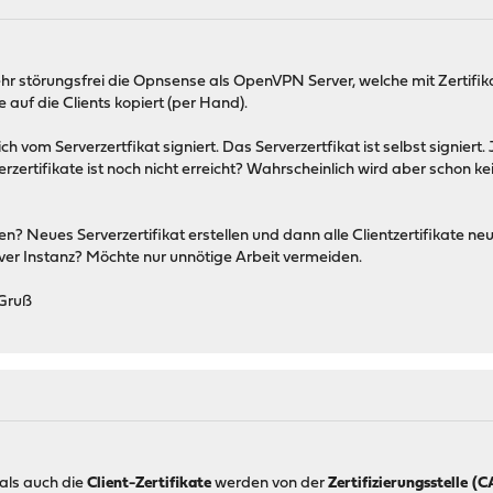
sehr störungsfrei die Opnsense als OpenVPN Server, welche mit Zertifi
 auf die Clients kopiert (per Hand).
ch vom Serverzertfikat signiert. Das Serverzertfikat ist selbst signiert
zertifikate ist noch nicht erreicht? Wahrscheinlich wird aber schon 
 Neues Serverzertifikat erstellen und dann alle Clientzertifikate neu 
r Instanz? Möchte nur unnötige Arbeit vermeiden.
 Gruß
als auch die
Client-Zertifikate
werden von der
Zertifizierungsstelle (C