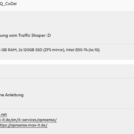
FQ_CoDel
hnung vom Traffic Shaper :D
 GB RAM, 2x 120GB SSD (ZFS mirror), Intel i350-T4 (4x 1G)
 ne Anleitung
.net
it.de/en/it-services/opnsense/
ttps://opnsense.max-it.de/