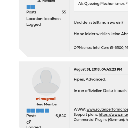
Jr. Member
Als Queuing Mechanismus 
Posts
55
Location: localhost
Und den stellt man wo ein?
Logged
Habe leider wirklich keine A
OPNsense: Intel Core i5-6500, 16
August 31, 2018, 04:45:23 PM
Pipes, Advanced.
In der offiziellen Doku is auch
mimugmail
Hero Member
WWW:
www.routerperformance
Support plans:
https://www.max-
Posts
6,840
Commercial Plugins (German):
h
Logged