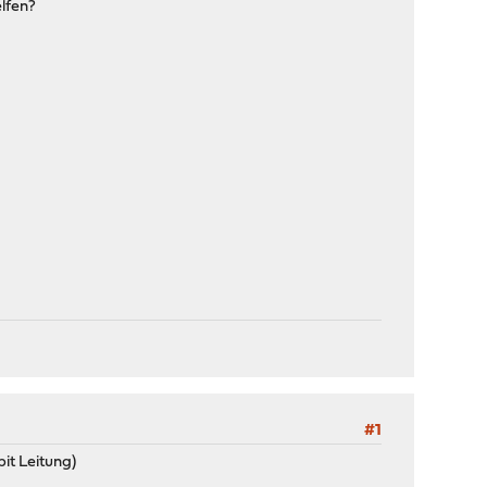
elfen?
#1
it Leitung)