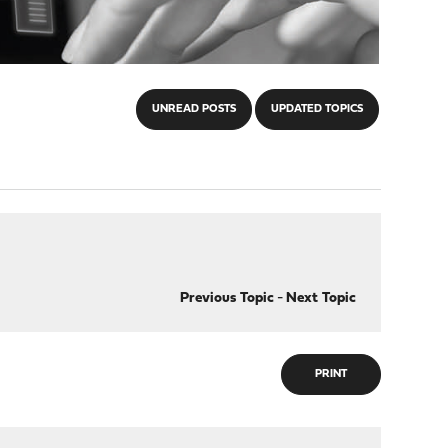
UNREAD POSTS
UPDATED TOPICS
Previous Topic
-
Next Topic
PRINT