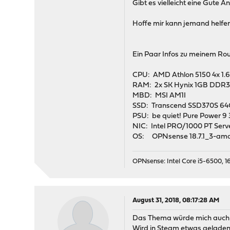
Gibt es vielleicht eine Gute A
Hoffe mir kann jemand helfen
Ein Paar Infos zu meinem Rou
CPU: AMD Athlon 5150 4x 1
RAM: 2x SK Hynix 1GB DDR
MBD: MSI AM1I
SSD: Transcend SSD370S 6
PSU: be quiet! Pure Power 
NIC: Intel PRO/1000 PT Serv
OS: OPNsense 18.7.1_3-am
OPNsense: Intel Core i5-6500, 16
August 31, 2018, 08:17:28 AM
Das Thema würde mich auch in
Wird in Steam etwas geladen