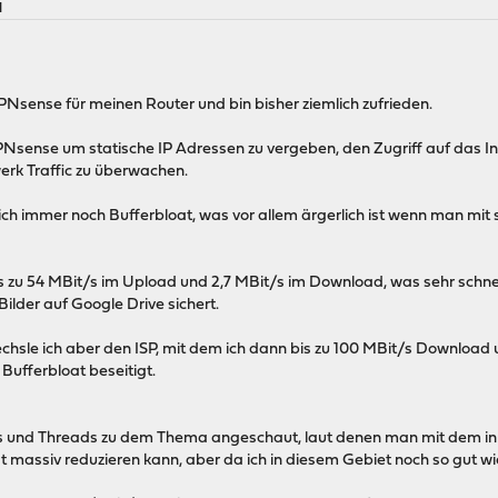
M
PNsense für meinen Router und bin bisher ziemlich zufrieden.
Nsense um statische IP Adressen zu vergeben, den Zugriff auf das In
rk Traffic zu überwachen.
 ich immer noch Bufferbloat, was vor allem ärgerlich ist wenn man mi
bis zu 54 MBit/s im Upload und 2,7 MBit/s im Download, was sehr schn
Bilder auf Google Drive sichert.
le ich aber den ISP, mit dem ich dann bis zu 100 MBit/s Download
n Bufferbloat beseitigt.
eos und Threads zu dem Thema angeschaut, laut denen man mit dem in
t massiv reduzieren kann, aber da ich in diesem Gebiet noch so gut wi