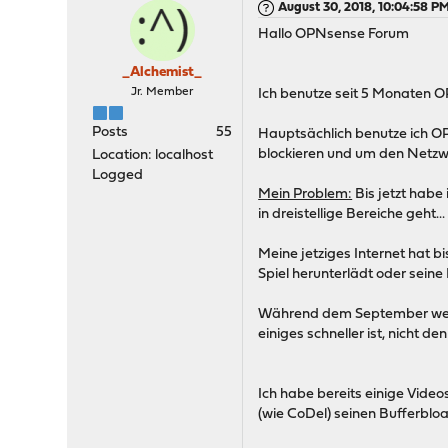
August 30, 2018, 10:04:58 P
Hallo OPNsense Forum
_Alchemist_
Jr. Member
Ich benutze seit 5 Monaten O
Posts
55
Hauptsächlich benutze ich OP
blockieren und um den Netzwe
Location: localhost
Logged
Mein Problem:
Bis jetzt habe
in dreistellige Bereiche geht...
Meine jetziges Internet hat 
Spiel herunterlädt oder seine 
Während dem September wechs
einiges schneller ist, nicht de
Ich habe bereits einige Vid
(wie CoDel) seinen Bufferbloa