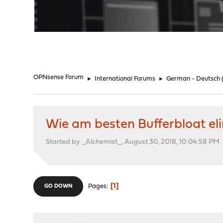
"
OPNsense Forum
►
International Forums
►
German - Deutsch
Wie am besten Bufferbloat el
Started by _Alchemist_, August 30, 2018, 10:04:58 PM
1
Pages
GO DOWN