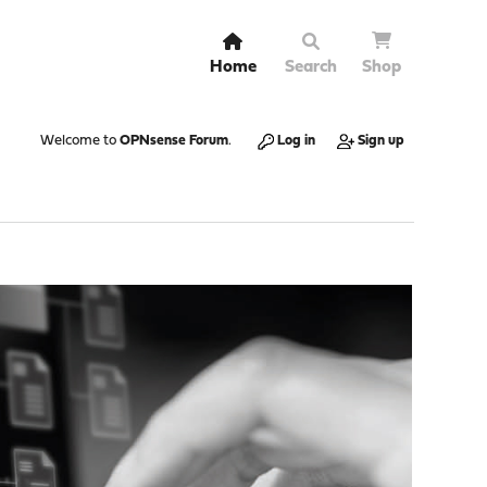
Home
Search
Shop
Welcome to
OPNsense Forum
.
Log in
Sign up