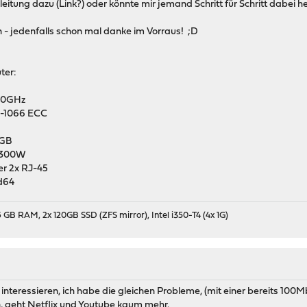
nleitung dazu (Link?) oder könnte mir jemand Schritt für Schritt dabei h
 - jedenfalls schon mal danke im Vorraus! ;D
ter:
.60GHz
3-1066 ECC
4GB
9 300W
er 2x RJ-45
d64
 GB RAM, 2x 120GB SSD (ZFS mirror), Intel i350-T4 (4x 1G)
teressieren, ich habe die gleichen Probleme, (mit einer bereits 100Mb
, geht Netflix und Youtube kaum mehr.