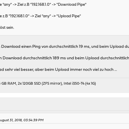
 "any" -> Ziel z.B "192.168.1.0" -> "Download Pipe"
 z.B "192.168.1.0" -> Ziel "any" -> "Upload Pipe"
öst sein.
 Download einen Ping von durchschnittlich 19 ms, und beim Upload dur
 Download durchschnittlich 189 ms und beim Upload durchschnittlich
 sehr viel besser, aber beim Upload immer noch viel zu hoch ...
 GB RAM, 2x 120GB SSD (ZFS mirror), Intel i350-T4 (4x 1G)
gust 31, 2018, 03:54:39 PM