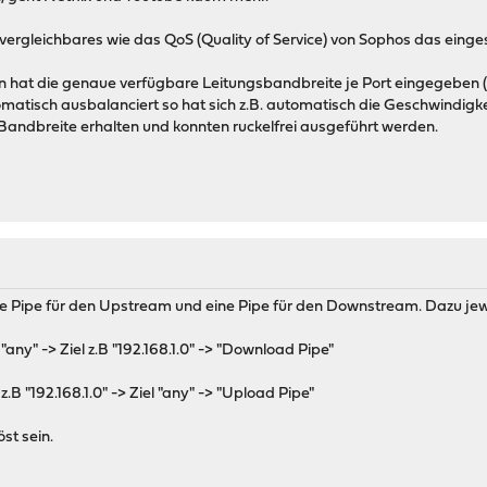
vergleichbares wie das QoS (Quality of Service) von Sophos das einge
man hat die genaue verfügbare Leitungsbandbreite je Port eingege
omatisch ausbalanciert so hat sich z.B. automatisch die Geschwindigk
Bandbreite erhalten und konnten ruckelfrei ausgeführt werden.
eine Pipe für den Upstream und eine Pipe für den Downstream. Dazu je
"any" -> Ziel z.B "192.168.1.0" -> "Download Pipe"
z.B "192.168.1.0" -> Ziel "any" -> "Upload Pipe"
st sein.