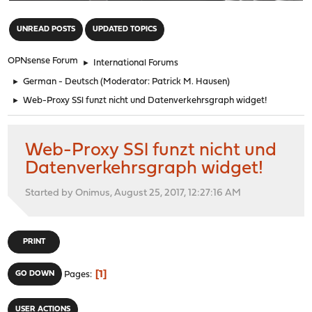
"
UNREAD POSTS
UPDATED TOPICS
OPNsense Forum
►
International Forums
►
German - Deutsch
(Moderator:
Patrick M. Hausen
)
►
Web-Proxy SSl funzt nicht und Datenverkehrsgraph widget!
Web-Proxy SSl funzt nicht und
Datenverkehrsgraph widget!
Started by Onimus, August 25, 2017, 12:27:16 AM
PRINT
1
GO DOWN
Pages
USER ACTIONS