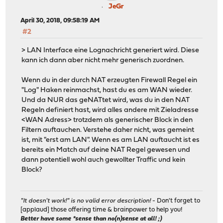
JeGr
April 30, 2018, 09:58:19 AM
#2
> LAN Interface eine Lognachricht generiert wird. Diese
kann ich dann aber nicht mehr generisch zuordnen.
Wenn du in der durch NAT erzeugten Firewall Regel ein
"Log" Haken reinmachst, hast du es am WAN wieder.
Und da NUR das geNATtet wird, was du in den NAT
Regeln definiert hast, wird alles andere mit Zieladresse
<WAN Adress> trotzdem als generischer Block in den
Filtern auftauchen. Verstehe daher nicht, was gemeint
ist, mit "erst am LAN". Wenn es am LAN auftaucht ist es
bereits ein Match auf deine NAT Regel gewesen und
dann potentiell wohl auch gewollter Traffic und kein
Block?
"It doesn't work!" is no valid error description!
- Don't forget to
[applaud] those offering time & brainpower to help you!
Better have some *sense than no(n)sense at all! ;)