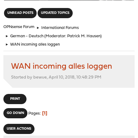
"
UNREAD POSTS
UPDATED TOPICS
OPNsense Forum
►
International Forums
►
German - Deutsch
(Moderator:
Patrick M. Hausen
)
►
WAN incoming alles loggen
WAN incoming alles loggen
Started by bewue, April 10, 2018, 10:48:29 PM
PRINT
1
GO DOWN
Pages
USER ACTIONS