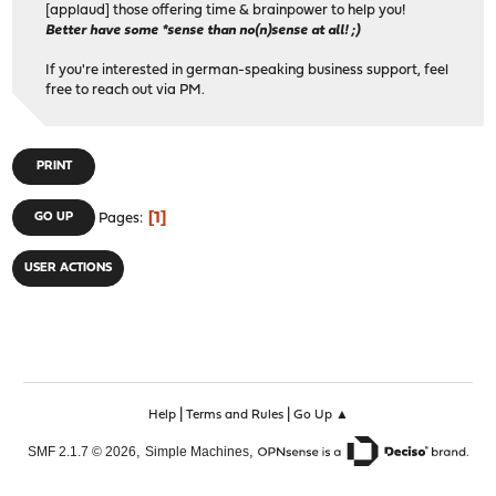
[applaud] those offering time & brainpower to help you!
Better have some *sense than no(n)sense at all! ;)
If you're interested in german-speaking business support, feel
free to reach out via PM.
PRINT
1
GO UP
Pages
USER ACTIONS
|
|
Help
Terms and Rules
Go Up ▲
,
,
SMF 2.1.7 © 2026
Simple Machines