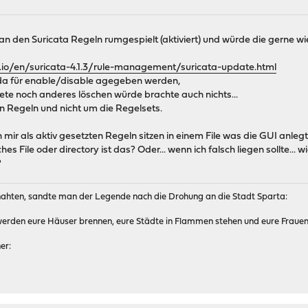
an den Suricata Regeln rumgespielt (aktiviert) und würde die gerne wi
s.io/en/suricata-4.1.3/rule-management/suricata-update.html
 da für enable/disable agegeben werden,
lete noch anderes löschen würde brachte auch nichts...
en Regeln und nicht um die Regelsets.
on mir als aktiv gesetzten Regeln sitzen in einem File was die GUI anle
ches File oder directory ist das? Oder... wenn ich falsch liegen sollte..
?
 nahten, sandte man der Legende nach die Drohung an die Stadt Sparta:
 werden eure Häuser brennen, eure Städte in Flammen stehen und eure Fraue
er: