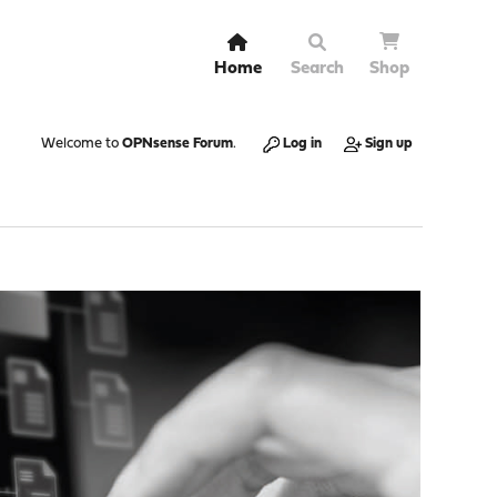
Home
Search
Shop
Welcome to
OPNsense Forum
.
Log in
Sign up