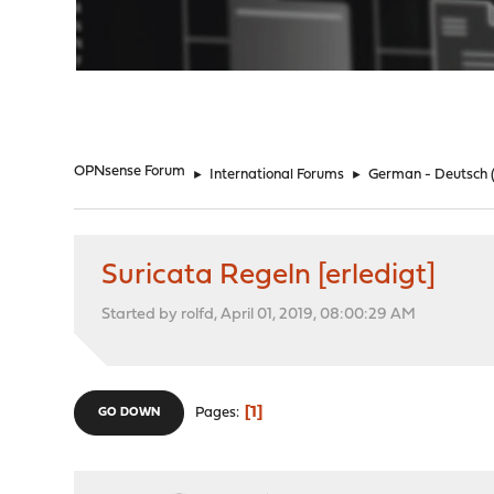
"
OPNsense Forum
►
International Forums
►
German - Deutsch
Suricata Regeln [erledigt]
Started by rolfd, April 01, 2019, 08:00:29 AM
1
Pages
GO DOWN