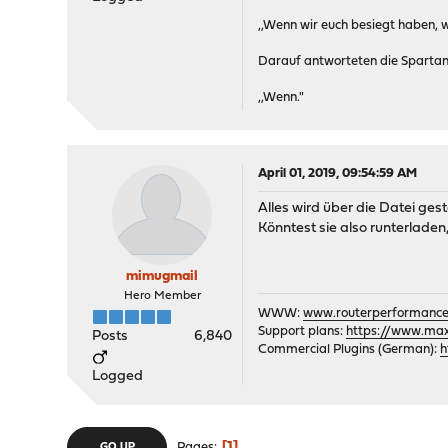
,,Wenn wir euch besiegt haben,
Darauf antworteten die Spartan
,,Wenn."
April 01, 2019, 09:54:59 AM
Alles wird über die Datei ges
Könntest sie also runterladen,
mimugmail
Hero Member
WWW:
www.routerperformance
Support plans:
https://www.max-
Posts
6,840
Commercial Plugins (German):
h
Logged
1
Pages
GO UP