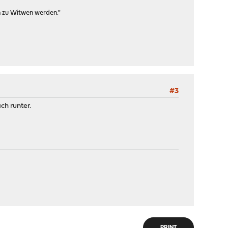
n zu Witwen werden."
#3
ch runter.
PRINT