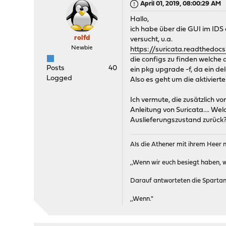
April 01, 2019, 08:00:29 AM
Hallo,
ich habe über die GUI im IDS 
rolfd
versucht, u.a.
Newbie
https://suricata.readthedoc
die configs zu finden welche
Posts
40
ein pkg upgrade -f, da ein de
Logged
Also es geht um die aktiviert
Ich vermute, die zusätzlich v
Anleitung von Suricata.... Wel
Auslieferungszustand zurück
Als die Athener mit ihrem Heer
,,Wenn wir euch besiegt haben,
Darauf antworteten die Spartan
,,Wenn."