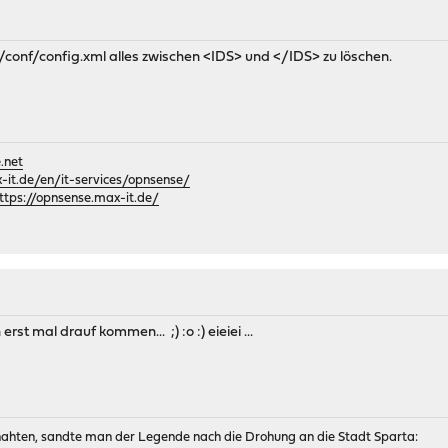
/conf/config.xml alles zwischen <IDS> und </IDS> zu löschen.
.net
it.de/en/it-services/opnsense/
ttps://opnsense.max-it.de/
st mal drauf kommen... ;) :o :) eieiei ...
 nahten, sandte man der Legende nach die Drohung an die Stadt Sparta: