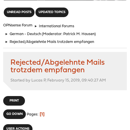
"
UNREAD POSTS
UPDATED TOPICS
OPNsense Forum
►
International Forums
►
German - Deutsch
(Moderator:
Patrick M. Hausen
)
►
Rejected/Abgelehnte Mails trotzdem empfangen
Rejected/Abgelehnte Mails
trotzdem empfangen
Started by Lucas P, February 15, 2019, 09:40:27 AM
PRINT
1
GO DOWN
Pages
USER ACTIONS