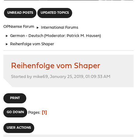
"
UNREAD POSTS
UPDATED TOPICS
OPNsense Forum
►
International Forums
►
German - Deutsch
(Moderator:
Patrick M. Hausen
)
►
Reihenfolge vom Shaper
Reihenfolge vom Shaper
Started by mike69, January 25, 2019, 01:09:33 AM
PRINT
1
GO DOWN
Pages
USER ACTIONS