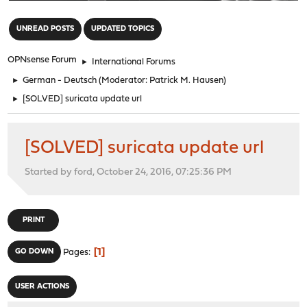
"
UNREAD POSTS
UPDATED TOPICS
OPNsense Forum
►
International Forums
►
German - Deutsch
(Moderator:
Patrick M. Hausen
)
►
[SOLVED] suricata update url
[SOLVED] suricata update url
Started by ford, October 24, 2016, 07:25:36 PM
PRINT
1
GO DOWN
Pages
USER ACTIONS