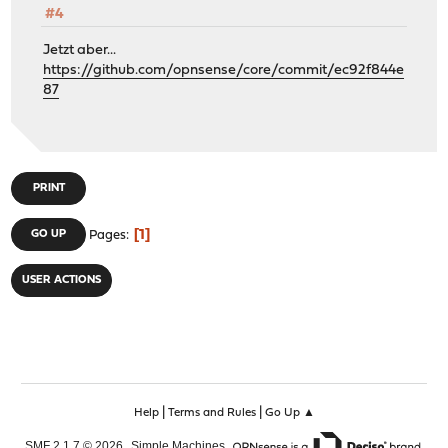
#4
Jetzt aber...
https://github.com/opnsense/core/commit/ec92f844e
87
PRINT
1
GO UP
Pages
USER ACTIONS
|
|
Help
Terms and Rules
Go Up ▲
,
,
SMF 2.1.7 © 2026
Simple Machines