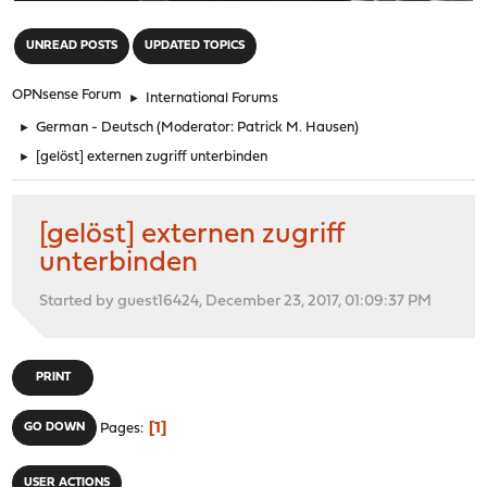
"
UNREAD POSTS
UPDATED TOPICS
OPNsense Forum
►
International Forums
►
German - Deutsch
(Moderator:
Patrick M. Hausen
)
►
[gelöst] externen zugriff unterbinden
[gelöst] externen zugriff
unterbinden
Started by guest16424, December 23, 2017, 01:09:37 PM
PRINT
1
GO DOWN
Pages
USER ACTIONS