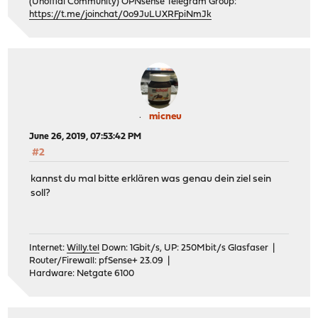
(Unoffial Community) OPNsense Telegram Group:
https://t.me/joinchat/0o9JuLUXRFpiNmJk
micneu
June 26, 2019, 07:53:42 PM
#2
kannst du mal bitte erklären was genau dein ziel sein
soll?
Internet:
Willy.tel
Down: 1Gbit/s, UP: 250Mbit/s Glasfaser |
Router/Firewall: pfSense+ 23.09 |
Hardware: Netgate 6100