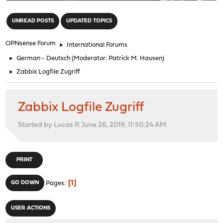
"
UNREAD POSTS
UPDATED TOPICS
OPNsense Forum
►
International Forums
►
German - Deutsch
(Moderator:
Patrick M. Hausen
)
►
Zabbix Logfile Zugriff
Zabbix Logfile Zugriff
Started by Lucas P, June 26, 2019, 11:50:24 AM
PRINT
1
GO DOWN
Pages
USER ACTIONS