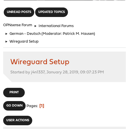
"
UNREAD POSTS
UPDATED TOPICS
OPNsense Forum
►
International Forums
►
German - Deutsch
(Moderator:
Patrick M. Hausen
)
►
Wireguard Setup
Wireguard Setup
Started by j4n1337, January 28, 2019, 09:07:23 PM
PRINT
1
GO DOWN
Pages
USER ACTIONS