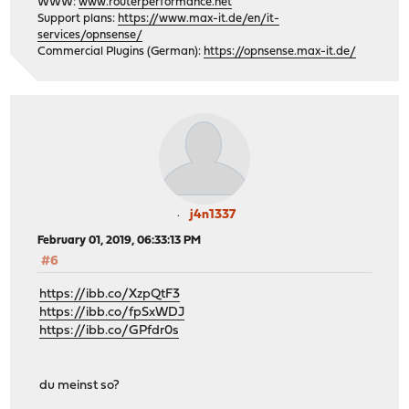
WWW:
www.routerperformance.net
Support plans:
https://www.max-it.de/en/it-
services/opnsense/
Commercial Plugins (German):
https://opnsense.max-it.de/
j4n1337
February 01, 2019, 06:33:13 PM
#6
https://ibb.co/XzpQtF3
https://ibb.co/fpSxWDJ
https://ibb.co/GPfdr0s
du meinst so?