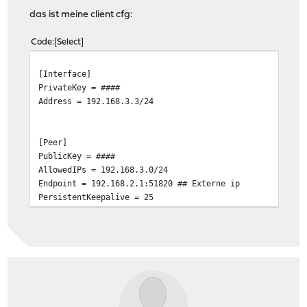
das ist meine client cfg:
Code
Select
[Interface]
PrivateKey = ####
Address = 192.168.3.3/24
[Peer]
PublicKey = ####
AllowedIPs = 192.168.3.0/24
Endpoint = 192.168.2.1:51820 ## Externe ip
PersistentKeepalive = 25