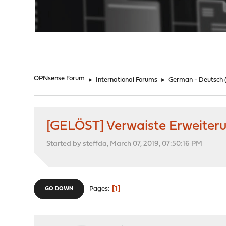
"
OPNsense Forum
►
International Forums
►
German - Deutsch
[GELÖST] Verwaiste Erweiter
Started by steffda, March 07, 2019, 07:50:16 PM
1
Pages
GO DOWN