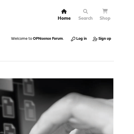
Home
Search
Shop
Welcome to
OPNsense Forum
.
Log in
Sign up