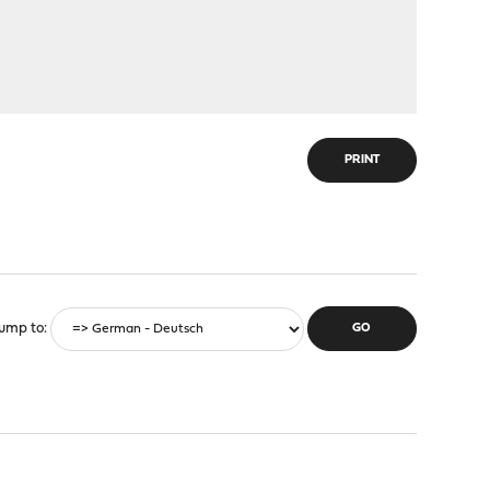
PRINT
ump to