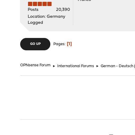
Posts
20,390
Location: Germany
Logged
1
Pages
GO UP
OPNsense Forum
►
International Forums
►
German - Deutsch