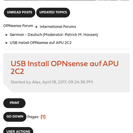
"
UNREAD POSTS
UPDATED TOPICS
OPNsense Forum
►
International Forums
►
German - Deutsch
(Moderator:
Patrick M. Hausen
)
►
USB Install OPNsense auf APU 2C2
USB Install OPNsense auf APU
2C2
Started by Alex, April 18, 2017, 09:24:36 PM
PRINT
1
GO DOWN
Pages
USER ACTIONS