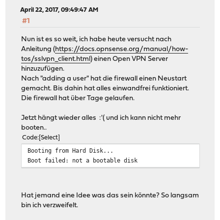
April 22, 2017, 09:49:47 AM
#1
Nun ist es so weit, ich habe heute versucht nach
Anleitung (
https://docs.opnsense.org/manual/how-
tos/sslvpn_client.html
) einen Open VPN Server
hinzuzufügen.
Nach "adding a user" hat die firewall einen Neustart
gemacht. Bis dahin hat alles einwandfrei funktioniert.
Die firewall hat über Tage gelaufen.
Jetzt hängt wieder alles :'( und ich kann nicht mehr
booten..
Code
Select
Booting from Hard Disk...
Boot failed: not a bootable disk
Hat jemand eine Idee was das sein könnte? So langsam
bin ich verzweifelt.