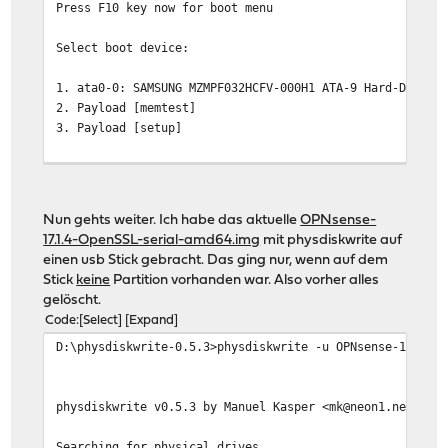
Press F10 key now for boot menu
1: 000000000009f800 - 00000000000a0000 = 2 RESERVED
2: 00000000000f0000 - 0000000000100000 = 2 RESERVED
Select boot device:
3: 0000000000100000 - 0000000077fae000 = 1 RAM
4: 0000000077fae000 - 0000000078000000 = 2 RESERVED
1. ata0-0: SAMSUNG MZMPF032HCFV-000H1 ATA-9 Hard-Disk (
5: 00000000f8000000 - 00000000fc000000 = 2 RESERVED
2. Payload [memtest]
enter handle_19:
3. Payload [setup]
NULL
Booting from Hard Disk...
Booting from Hard Disk...
Boot failed: not a bootable disk
Boot failed: not a bootable disk
Nun gehts weiter. Ich habe das aktuelle
OPNsense-
Booting from CBFS...
17.1.4-OpenSSL-serial-amd64.img
mit physdiskwrite auf
einen usb Stick gebracht. Das ging nur, wenn auf dem
Stick
keine
Partition vorhanden war. Also vorher alles
gelöscht.
Code
Select
Expand
D:\physdiskwrite-0.5.3>physdiskwrite -u OPNsense-17.1.4
physdiskwrite v0.5.3 by Manuel Kasper <mk@neon1.net>
Searching for physical drives...