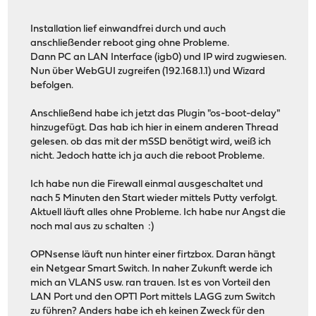
Installation lief einwandfrei durch und auch
anschließender reboot ging ohne Probleme.
Dann PC an LAN Interface (igb0) und IP wird zugwiesen.
Nun über WebGUI zugreifen (192.168.1.1) und Wizard
befolgen.
Anschließend habe ich jetzt das Plugin "os-boot-delay"
hinzugefügt. Das hab ich hier in einem anderen Thread
gelesen. ob das mit der mSSD benötigt wird, weiß ich
nicht. Jedoch hatte ich ja auch die reboot Probleme.
Ich habe nun die Firewall einmal ausgeschaltet und
nach 5 Minuten den Start wieder mittels Putty verfolgt.
Aktuell läuft alles ohne Probleme. Ich habe nur Angst die
noch mal aus zu schalten :)
OPNsense läuft nun hinter einer firtzbox. Daran hängt
ein Netgear Smart Switch. In naher Zukunft werde ich
mich an VLANS usw. ran trauen. Ist es von Vorteil den
LAN Port und den OPT1 Port mittels LAGG zum Switch
zu führen? Anders habe ich eh keinen Zweck für den