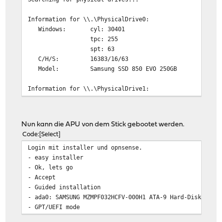
Information for \\.\PhysicalDrive0:
Windows: cyl: 30401
tpc: 255
spt: 63
C/H/S: 16383/16/63
Model: Samsung SSD 850 EVO 250GB
Information for \\.\PhysicalDrive1:
Windows: cyl: 985
tpc: 255
spt: 63
Nun kann die APU von dem Stick gebootet werden.
Code
Select
Which disk do you want to write? (0..1) 1
Login mit installer und opnsense.
WARNING: that disk is larger than 2 GB! Make sure you'r
- easy installer
overwriting your primary hard disk! Proceeding on your 
- Ok, lets go
About to overwrite the contents of disk 1 with new data
- Accept
950059008/950059008 bytes written in total
- Guided installation
- ada0: SAMSUNG MZMPF032HCFV-000H1 ATA-9 Hard-Disk (305
D:\physdiskwrite-0.5.3>
- GPT/UEFI mode