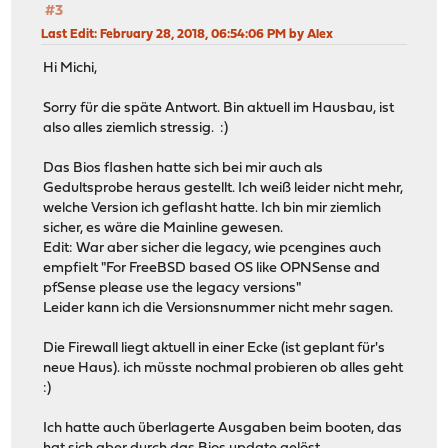
#3
Last Edit
: February 28, 2018, 06:54:06 PM by Alex
Hi Michi,
Sorry für die späte Antwort. Bin aktuell im Hausbau, ist
also alles ziemlich stressig. :)
Das Bios flashen hatte sich bei mir auch als
Gedultsprobe heraus gestellt. Ich weiß leider nicht mehr,
welche Version ich geflasht hatte. Ich bin mir ziemlich
sicher, es wäre die Mainline gewesen.
Edit: War aber sicher die legacy, wie pcengines auch
empfielt "For FreeBSD based OS like OPNSense and
pfSense please use the legacy versions"
Leider kann ich die Versionsnummer nicht mehr sagen.
Die Firewall liegt aktuell in einer Ecke (ist geplant für's
neue Haus). ich müsste nochmal probieren ob alles geht
:)
Ich hatte auch überlagerte Ausgaben beim booten, das