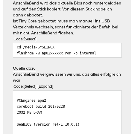
Anschließend wird das aktuelle Bios noch runtergeladen
XHCI protocol USB 2.00, 2 ports (offset 3), def 10
und auf den Stick kopiert. Von diesem Stick habe ich
XHCI extcap 0xa @ feb22540
dann gebootet.
Found 2 serial ports
Ist Tiny Core gebootet, muss man manuell ins USB
ATA controller 1 at 4010/4020/0 (irq 0 dev 88)
Verzeichnis wechseln, sonst funktionierte der Befehl bei
EHCI init on dev 00:13.0 (regs=0xfeb25420)
mir nicht. Anschließend flashen.
ATA controller 2 at 4018/4024/0 (irq 0 dev 88)
Code
Select
Searching bootorder for: /pci@i0cf8/*@14,7
cd /media/SYSLINUX
Searching bootorder for: /rom@img/memtest
flashrom -w apu2xxxxxx.rom -p internal
Searching bootorder for: /rom@img/setup
ata0-0: SAMSUNG MZMPF032HCFV-000H1 ATA-9 Hard-Disk (305
Searching bootorder for: /pci@i0cf8/*@11/drive@0/disk@0
Quelle dazu
XHCI no devices found
Anschließend vergewissern wir uns, das alles erfolgreich
Initialized USB HUB (0 ports used)
war
All threads complete.
Code
Select
Expand
Scan for option roms
PCengines Press F10 key now for boot menu:
PCEngines apu2
Searching bootorder for: HALT
coreboot build 20170228
drive 0x000f2e90: PCHS=16383/16/63 translation=lba LCHS
2032 MB DRAM
Space available for UMB: c1000-ef000, f0000-f2e90
Returned 262144 bytes of ZoneHigh
SeaBIOS (version rel-1.10.0.1)
e820 map has 6 items:
0: 0000000000000000 - 000000000009f800 = 1 RAM