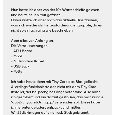
9: pxen0
10: scon1
Nun hatte ich aber von der 10s Warteschleife gelesen
11:
und heute neuen Mut gefasst.
Found 21 PCI devices (max PCI bus is 03)
Davor wollte ich aber noch das aktuelle Bios flashen,
Copying SMBIOS entry point from 0x77fb7000 to 0x000f311
was sich wieder als Herausforderung entpuppte, da es
Copying ACPI RSDP from 0x77fb8000 to 0x000f30e0
nicht so einfach ging wie beschrieben.
Copying MPTABLE from 0x77fdc000/77fdc010 to 0x000f2f30
Copying PIR from 0x77fdd000 to 0x000f2f00
Aber alles von Anfang an.
Using pmtimer, ioport 0x818
Die Vorraussetzungen:
Scan for VGA option rom
- APU Board
Running option rom at c000:0003
- mSSD
- Nullmodem Kabel
Google, Inc.
- USB Stick
Serial Graphics Adapter 08/22/15
- Putty
SGABIOS $Id: sgabios.S 8 2010-04-22 00:03:40Z nlaredo $
Term: 80x24
Ich habe heute denn mit Tiny Core das Bios geflasht.
IO4 0
Allerdings funktionierte das nicht mit dem Tiny Core
Turning on vga text mode console
Installer, der bei pcengines angeboten wird. Also habe
ich gestöbert und bin darauf gestoßen, das man nur die
SeaBIOS (version ?-20160307_153453-michael-desktop64)
"apu2-tinycore6.4.img.gz" verwenden soll. Diese habe
XHCI init on dev 00:10.0: regs @ 0xfeb22000, 4 ports, 3
ich herunter geladen, entpackt und mittles
XHCI extcap 0x1 @ feb22500
Win32diskimager auf einen usb Stick gebrannt.
XHCI protocol USB 3.00, 2 ports (offset 1), def 0