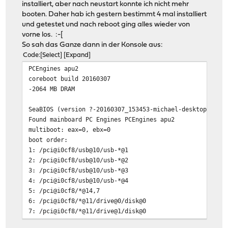
installiert, aber nach neustart konnte ich nicht mehr
booten. Daher hab ich gestern bestimmt 4 mal installiert
und getestet und nach reboot ging alles wieder von
vorne los. :-[
So sah das Ganze dann in der Konsole aus:
Code
Select
Expand
PCEngines apu2
coreboot build 20160307
-2064 MB DRAM
SeaBIOS (version ?-20160307_153453-michael-desktop64)
Found mainboard PC Engines PCEngines apu2
multiboot: eax=0, ebx=0
boot order:
1: /pci@i0cf8/usb@10/usb-*@1
2: /pci@i0cf8/usb@10/usb-*@2
3: /pci@i0cf8/usb@10/usb-*@3
4: /pci@i0cf8/usb@10/usb-*@4
5: /pci@i0cf8/*@14,7
6: /pci@i0cf8/*@11/drive@0/disk@0
7: /pci@i0cf8/*@11/drive@1/disk@0
8: /rom@genroms/pxe.rom