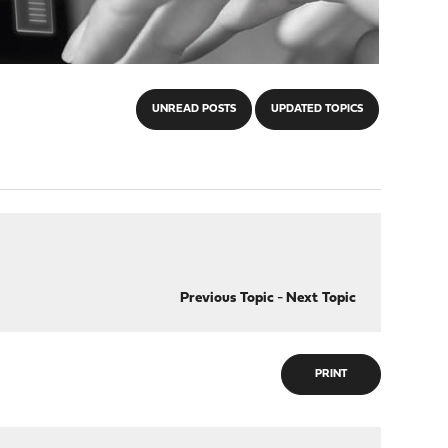
UNREAD POSTS
UPDATED TOPICS
Previous Topic
-
Next Topic
PRINT