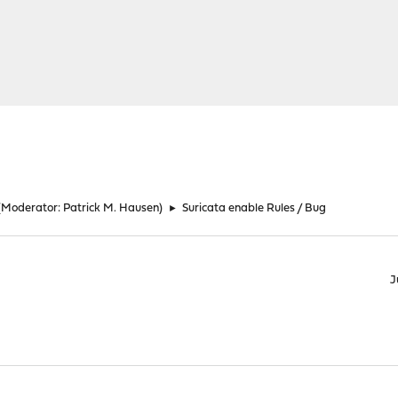
(Moderator:
Patrick M. Hausen
)
►
Suricata enable Rules / Bug
J