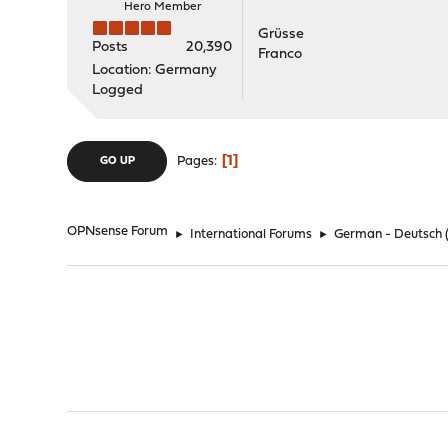
Hero Member
Grüsse
Posts
20,390
Franco
Location: Germany
Logged
1
Pages
GO UP
OPNsense Forum
►
International Forums
►
German - Deutsch