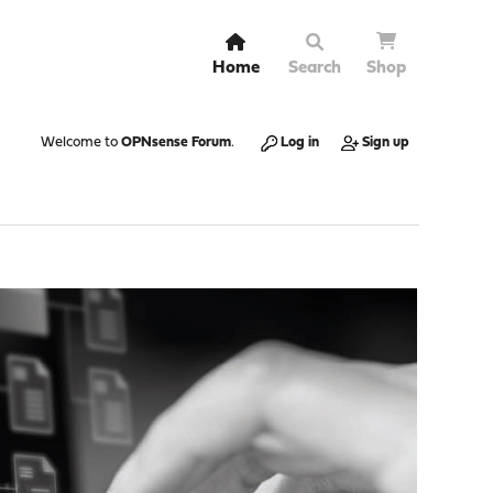
Home
Search
Shop
Welcome to
OPNsense Forum
.
Log in
Sign up