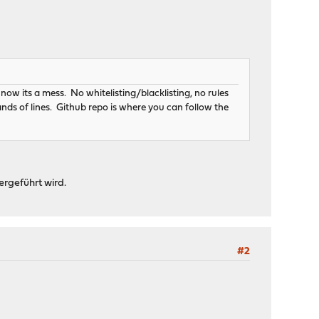
 now its a mess. No whitelisting/blacklisting, no rules
ds of lines. Github repo is where you can follow the
ergeführt wird.
#2