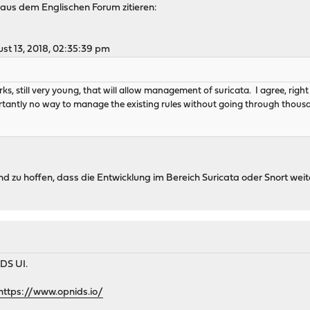
 aus dem Englischen Forum zitieren:
ust 13, 2018, 02:35:39 pm
ks, still very young, that will allow management of suricata. I agree, right
tantly no way to manage the existing rules without going through thousan
d zu hoffen, dass die Entwicklung im Bereich Suricata oder Snort weit
IDS UI.
https://www.opnids.io/