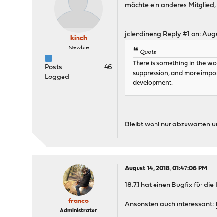
möchte ein anderes Mitglied,
jclendineng Reply #1 on: Aug
kinch
Newbie
Quote
There is something in the wor
Posts
46
suppression, and more impor
Logged
development.
Bleibt wohl nur abzuwarten un
August 14, 2018, 01:47:06 PM
18.7.1 hat einen Bugfix für die 
franco
Ansonsten auch interessant:
Administrator