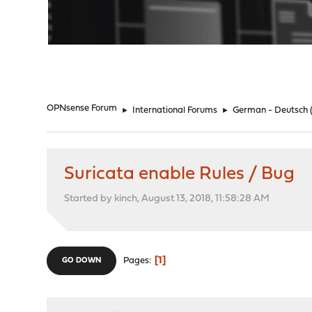
"
OPNsense Forum
►
International Forums
►
German - Deutsch
Suricata enable Rules / Bug
Started by kinch, August 13, 2018, 11:58:28 AM
1
Pages
GO DOWN