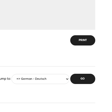
PRINT
ump to