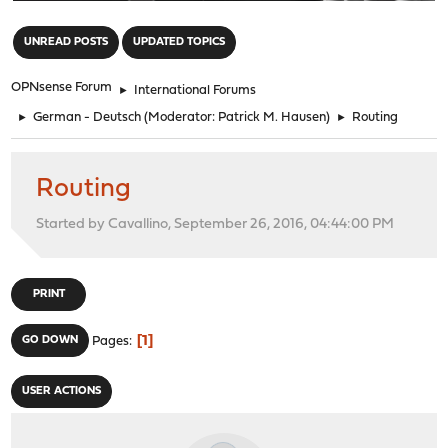
"
UNREAD POSTS
UPDATED TOPICS
OPNsense Forum
►
International Forums
►
German - Deutsch
(Moderator:
Patrick M. Hausen
)
►
Routing
Routing
Started by Cavallino, September 26, 2016, 04:44:00 PM
PRINT
1
GO DOWN
Pages
USER ACTIONS