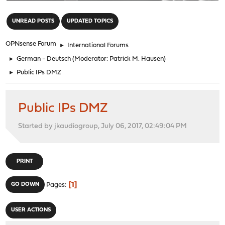
"
UNREAD POSTS
UPDATED TOPICS
OPNsense Forum
►
International Forums
►
German - Deutsch
(Moderator:
Patrick M. Hausen
)
►
Public IPs DMZ
Public IPs DMZ
Started by jkaudiogroup, July 06, 2017, 02:49:04 PM
PRINT
1
GO DOWN
Pages
USER ACTIONS