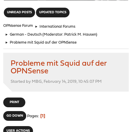
"
UNREAD POSTS
UPDATED TOPICS
OPNsense Forum
►
International Forums
►
German - Deutsch
(Moderator:
Patrick M. Hausen
)
►
Probleme mit Squid auf der OPNSense
Probleme mit Squid auf der
OPNSense
Started by MBG, February 14, 2019, 10:45:07 PM
PRINT
1
GO DOWN
Pages
USER ACTIONS