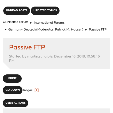
"
UNREAD POSTS
UPDATED TOPICS
OPNsense Forum
►
International Forums
►
German - Deutsch
(Moderator:
Patrick M. Hausen
)
►
Passive FTP
Passive FTP
Started by martin.schaible, December 16, 2018, 10:58:16
PM
PRINT
1
GO DOWN
Pages
USER ACTIONS