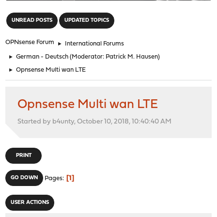
"
UNREAD POSTS
UPDATED TOPICS
OPNsense Forum
►
International Forums
►
German - Deutsch
(Moderator:
Patrick M. Hausen
)
►
Opnsense Multi wan LTE
Opnsense Multi wan LTE
Started by b4unty, October 10, 2018, 10:40:40 AM
PRINT
1
GO DOWN
Pages
USER ACTIONS