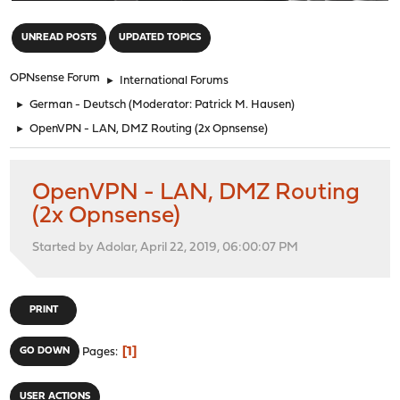
"
UNREAD POSTS
UPDATED TOPICS
OPNsense Forum
►
International Forums
►
German - Deutsch
(Moderator:
Patrick M. Hausen
)
►
OpenVPN - LAN, DMZ Routing (2x Opnsense)
OpenVPN - LAN, DMZ Routing
(2x Opnsense)
Started by Adolar, April 22, 2019, 06:00:07 PM
PRINT
1
GO DOWN
Pages
USER ACTIONS