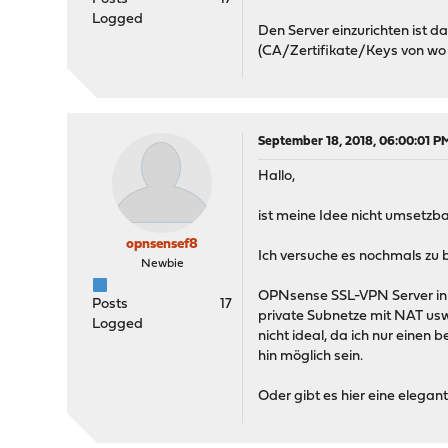
Logged
Den Server einzurichten ist 
(CA/Zertifikate/Keys von wo 
September 18, 2018, 06:00:01 P
Hallo,
ist meine Idee nicht umsetzb
opnsensef8
Ich versuche es nochmals zu b
Newbie
OPNsense SSL-VPN Server in de
Posts
17
private Subnetze mit NAT us
Logged
nicht ideal, da ich nur eine
hin möglich sein.
Oder gibt es hier eine elegan