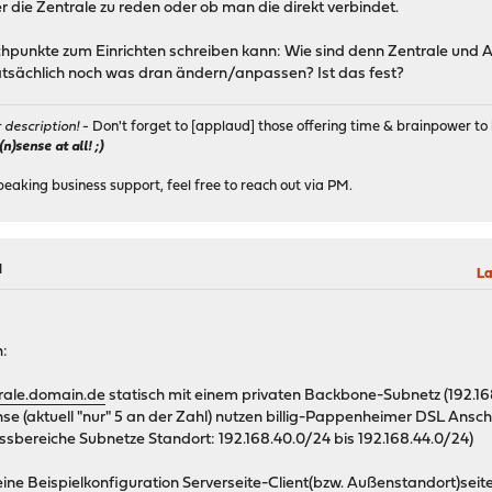
 die Zentrale zu reden oder ob man die direkt verbindet.
tichpunkte zum Einrichten schreiben kann: Wie sind denn Zentrale un
atsächlich noch was dran ändern/anpassen? Ist das fest?
r description!
- Don't forget to [applaud] those offering time & brainpower to 
)sense at all! ;)
peaking business support, feel free to reach out via PM.
M
La
h:
rale.domain.de
statisch mit einem privaten Backbone-Subnetz (192.16
e (aktuell "nur" 5 an der Zahl) nutzen billig-Pappenheimer DSL Ans
ssbereiche Subnetze Standort: 192.168.40.0/24 bis 192.168.44.0/24)
 eine Beispielkonfiguration Serverseite-Client(bzw. Außenstandort)se