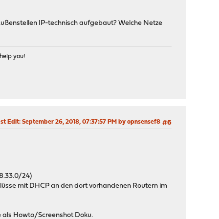
d Außenstellen IP-technisch aufgebaut? Welche Netze
help you!
st Edit
: September 26, 2018, 07:37:57 PM by opnsensef8
#6
8.33.0/24)
chlüsse mit DHCP an den dort vorhandenen Routern im
ite als Howto/Screenshot Doku.