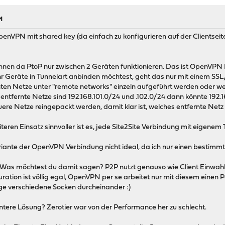
M
enVPN mit shared key (da einfach zu konfigurieren auf der Clientsei
nen da PtoP nur zwischen 2 Geräten funktionieren. Das ist OpenVPN 
hr Geräte in Tunnelart anbinden möchtest, geht das nur mit einem SS
nten Netze unter "remote networks" einzeln aufgeführt werden oder we
entfernte Netze sind 192.168.101.0/24 und .102.0/24 dann könnte 19
ere Netze reingepackt werden, damit klar ist, welches entfernte Net
teren Einsatz sinnvoller ist es, jede Site2Site Verbindung mit eigenem 
Variante der OpenVPN Verbindung nicht ideal, da ich nur einen best
 Was möchtest du damit sagen? P2P nutzt genauso wie Client Einwahl 
ration ist völlig egal, OpenVPN per se arbeitet nur mit diesem einen P
nige verschiedene Socken durcheinander :)
antere Lösung? Zerotier war von der Performance her zu schlecht.