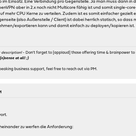
im Einsatz. Eine Verbindung pro Gegenstelle. Ja man muss dann in d
penVPN aber in 2.x noch nicht Multicore fähig ist und somit single-co
auf mehr CPU Kerne zu verteilen. Zudem ist es somit einfacher gezielt
nseite (also Außenstelle / Client) ist dabei herrlich statisch, so dass
hmen/exportieren kann und damit einfach zu deployen/kopieren ist.
r description!
- Don't forget to [applaud] those offering time & brainpower to 
)sense at all! ;)
peaking business support, feel free to reach out via PM.
M
ort.
heinander zu werfen die Anforderung: