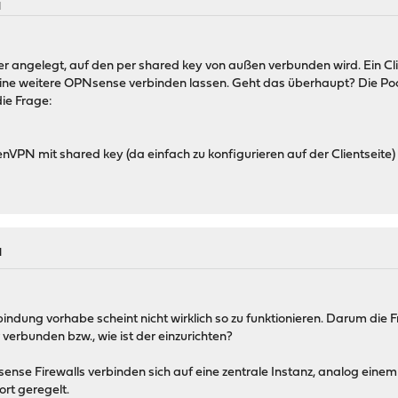
M
r angelegt, auf den per shared key von außen verbunden wird. Ein Cl
eine weitere OPNsense verbinden lassen. Geht das überhaupt? Die Pool I
die Frage:
VPN mit shared key (da einfach zu konfigurieren auf der Clientseite)
M
indung vorhabe scheint nicht wirklich so zu funktionieren. Darum die 
verbunden bzw., wie ist der einzurichten?
ense Firewalls verbinden sich auf eine zentrale Instanz, analog eine
t geregelt.