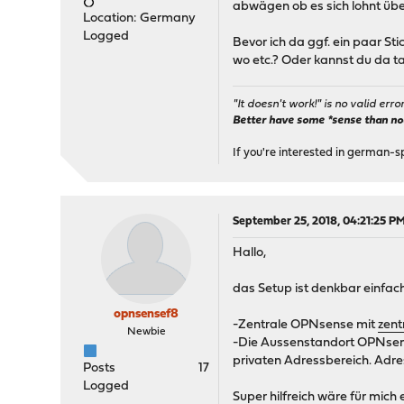
abwägen ob es sich lohnt über
Location: Germany
Logged
Bevor ich da ggf. ein paar S
wo etc.? Oder kannst du da t
"It doesn't work!" is no valid erro
Better have some *sense than no(n
If you're interested in german-s
September 25, 2018, 04:21:25 P
Hallo,
das Setup ist denkbar einfac
opnsensef8
-Zentrale OPNsense mit
zent
Newbie
-Die Aussenstandort OPNsens
privaten Adressbereich. Adre
Posts
17
Logged
Super hilfreich wäre für mich