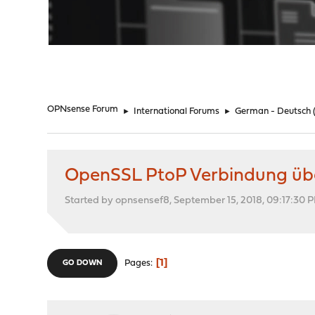
"
OPNsense Forum
►
International Forums
►
German - Deutsch
OpenSSL PtoP Verbindung üb
Started by opnsensef8, September 15, 2018, 09:17:30 
1
Pages
GO DOWN