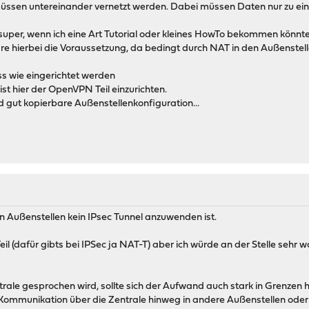
ssen untereinander vernetzt werden. Dabei müssen Daten nur zu ein
super, wenn ich eine Art Tutorial oder kleines HowTo bekommen könnte. W
e hierbei die Voraussetzung, da bedingt durch NAT in den Außenstell
 wie eingerichtet werden
st hier der OpenVPN Teil einzurichten.
d gut kopierbare Außenstellenkonfiguration...
n Außenstellen kein IPsec Tunnel anzuwenden ist.
il (dafür gibts bei IPSec ja NAT-T) aber ich würde an der Stelle seh
ale gesprochen wird, sollte sich der Aufwand auch stark in Grenzen h
Kommunikation über die Zentrale hinweg in andere Außenstellen ode