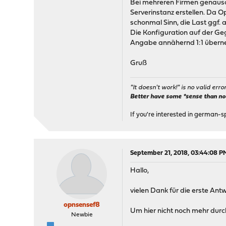
Bei mehreren Firmen genauso 
Serverinstanz erstellen. Da O
schonmal Sinn, die Last ggf. 
Die Konfiguration auf der Gege
Angabe annähernd 1:1 überne
Gruß
"It doesn't work!" is no valid erro
Better have some *sense than no(n
If you're interested in german-s
September 21, 2018, 03:44:08 P
Hallo,
vielen Dank für die erste Antw
opnsensef8
Um hier nicht noch mehr durc
Newbie