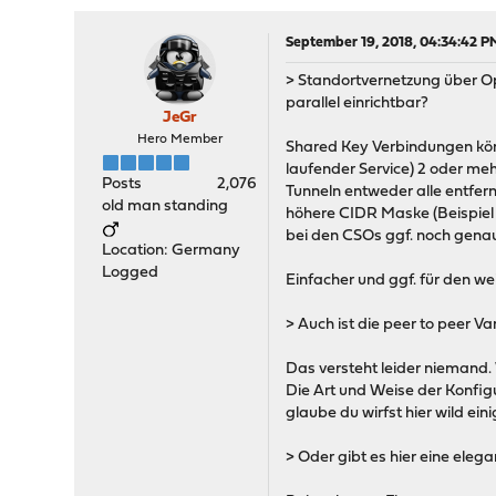
September 19, 2018, 04:34:42 P
> Standortvernetzung über Op
parallel einrichtbar?
JeGr
Hero Member
Shared Key Verbindungen kön
laufender Service) 2 oder me
Posts
2,076
Tunneln entweder alle entfer
old man standing
höhere CIDR Maske (Beispiel 
bei den CSOs ggf. noch genau
Location: Germany
Logged
Einfacher und ggf. für den wei
> Auch ist die peer to peer 
Das versteht leider niemand.
Die Art und Weise der Konfigu
glaube du wirfst hier wild ei
> Oder gibt es hier eine eleg