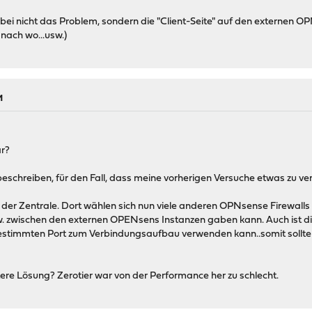
dabei nicht das Problem, sondern die "Client-Seite" auf den externen 
nach wo...usw.)
M
ar?
eschreiben, für den Fall, dass meine vorherigen Versuche etwas zu ver
r Zentrale. Dort wählen sich nun viele anderen OPNsense Firewalls "ei
w. zwischen den externen OPENsens Instanzen gaben kann. Auch ist d
n bestimmten Port zum Verbindungsaufbau verwenden kann..somit sollte
tere Lösung? Zerotier war von der Performance her zu schlecht.