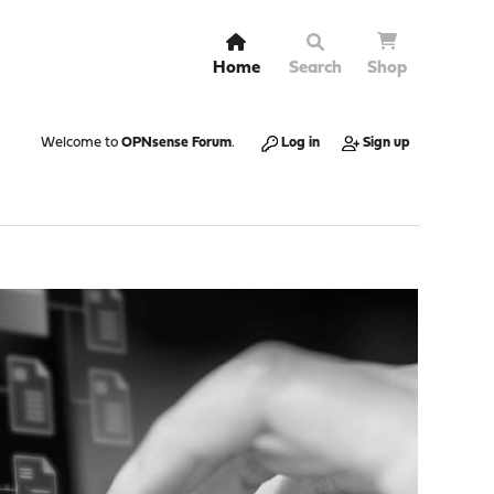
Home
Search
Shop
Welcome to
OPNsense Forum
.
Log in
Sign up