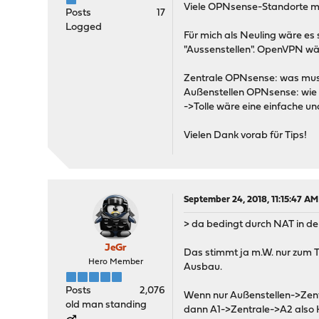
Viele OPNsense-Standorte mü
Posts
17
Logged
Für mich als Neuling wäre es 
"Aussenstellen". OpenVPN wär
Zentrale OPNsense: was muss
Außenstellen OPNsense: wie i
->Tolle wäre eine einfache un
Vielen Dank vorab für Tips!
September 24, 2018, 11:15:47 AM
> da bedingt durch NAT in de
JeGr
Das stimmt ja m.W. nur zum Te
Hero Member
Ausbau.
Posts
2,076
Wenn nur Außenstellen->Zentr
old man standing
dann A1->Zentrale->A2 also 