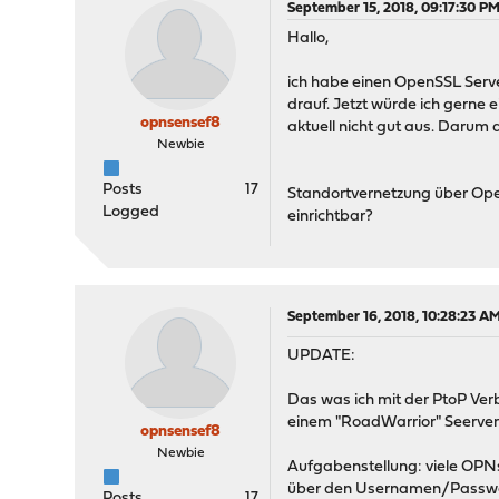
September 15, 2018, 09:17:30 P
Hallo,
ich habe einen OpenSSL Serve
drauf. Jetzt würde ich gerne 
opnsensef8
aktuell nicht gut aus. Darum 
Newbie
Posts
17
Standortvernetzung über Open
Logged
einrichtbar?
September 16, 2018, 10:28:23 A
UPDATE:
Das was ich mit der PtoP Verb
einem "RoadWarrior" Seerver 
opnsensef8
Newbie
Aufgabenstellung: viele OPNs
über den Usernamen/Passwor
Posts
17