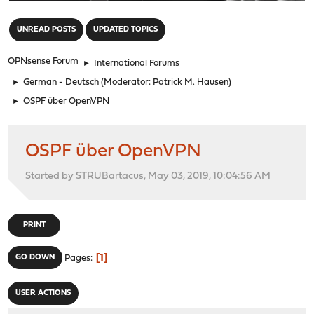
"
UNREAD POSTS
UPDATED TOPICS
OPNsense Forum
►
International Forums
►
German - Deutsch
(Moderator:
Patrick M. Hausen
)
►
OSPF über OpenVPN
OSPF über OpenVPN
Started by STRUBartacus, May 03, 2019, 10:04:56 AM
PRINT
1
GO DOWN
Pages
USER ACTIONS