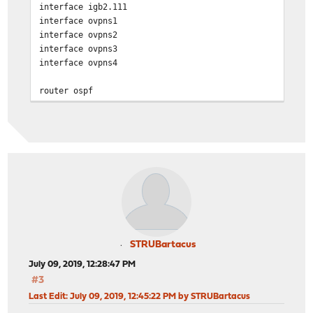
interface igb2.111
interface ovpns1
interface ovpns2
interface ovpns3
interface ovpns4
router ospf
ospf router-id 10.11.15.254
default-information originate
passive-interface igb1
passive-interface igb2.101
passive-interface ovpns1
network 10.11.0.0/24 area 0.0.0.0
network 10.11.1.0/24 area 0.0.0.0
network 10.11.11.0/30 area 0.0.0.0
network 10.11.5.0/30 area 0.0.0.0
network 10.0.0.0/30 area 0.0.0.0
network 10.0.1.0/30 area 0.0.0.0
STRUBartacus
network 10.0.2.0/30 area 0.0.0.0
July 09, 2019, 12:28:47 PM
access-list dnr-list permit any
#3
route-map DNR permit 10
Last Edit
: July 09, 2019, 12:45:22 PM by STRUBartacus
match ip address dnr-list