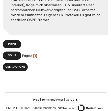
Edit: könnte doch nicht stimmen (findet man so im
Internet), frage mich aber wieso. TUN simuliert einen
herkömmlichen Netzwerkadapter und OSPF arbeitet
mit dem Multicast als eigenes L4-Protokoll. Es gibt keine
speziellen OSPF-Frames.
PRINT
1
GO UP
Pages
USER ACTIONS
|
|
Help
Terms and Rules
Go Up ▲
,
,
SMF 2.1.7 © 2026
Simple Machines