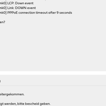
ink0] LCP: Down event
ink0] Link: DOWN event
ink0] PPPoE connection timeout after 9 seconds
gen?
M
 weitergekommen.
tigt werden, bitte bescheid geben.