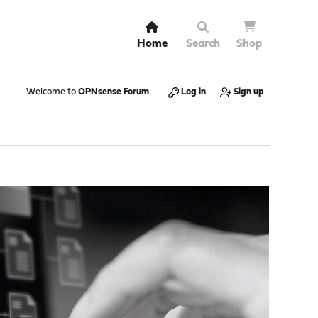
Home
Search
Shop
Welcome to
OPNsense Forum
.
Log in
Sign up