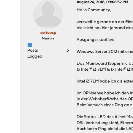
August 24, 2016, 09:08:52 PM
Hallo Community,
verzweifle gerade an der Ein
Vielleicht hat hier jemand ein
seriousp
Newbie
Ausgangssituation:
Posts
3
Windows Server 2012 mit ein
Logged
Das Mainboard (Supermicro X
1x Intel® i217LM & 1x Intel® i2
Intel i217LM habe ich als ex
Im OPNsense habe ich den Inte
In der Weboberfläche des O
Beim Versuch eines Ping an z.
Die Status LED des Allnet M
DSL Verbindung steht, Ethernet
Auch beim Ping bleibt die LED