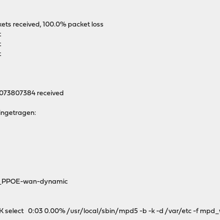
kets received, 100.0% packet loss
t
t
t
 1073807384 received
ingetragen:
_PPOE-wan-dynamic
 select 0:03 0.00% /usr/local/sbin/mpd5 -b -k -d /var/etc -f mpd