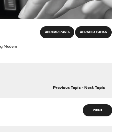
UNREAD POSTS
UPDATED TOPICS
33cj Modem
Previous Topic
-
Next Topic
PRINT