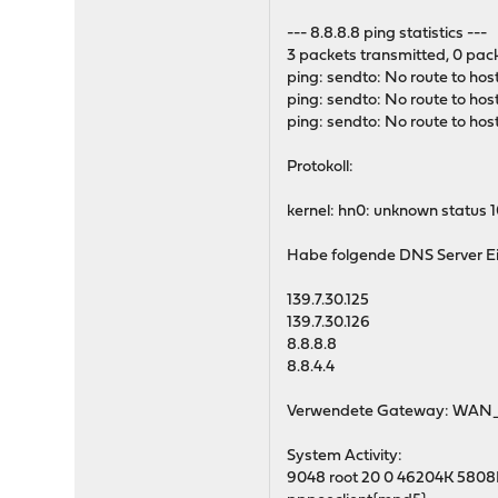
--- 8.8.8.8 ping statistics ---
3 packets transmitted, 0 pac
ping: sendto: No route to hos
ping: sendto: No route to hos
ping: sendto: No route to hos
Protokoll:
kernel: hn0: unknown status
Habe folgende DNS Server E
139.7.30.125
139.7.30.126
8.8.8.8
8.8.4.4
Verwendete Gateway: WAN
System Activity:
9048 root 20 0 46204K 5808K