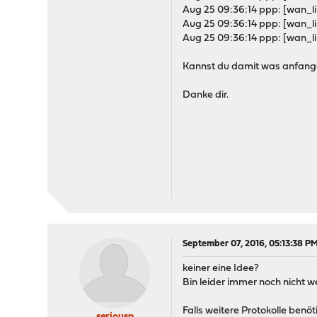
Aug 25 09:36:14 ppp: [wan_l
Aug 25 09:36:14 ppp: [wan_l
Aug 25 09:36:14 ppp: [wan_l
Kannst du damit was anfan
Danke dir.
September 07, 2016, 05:13:38 P
keiner eine Idee?
Bin leider immer noch nicht
Falls weitere Protokolle benö
seriousp