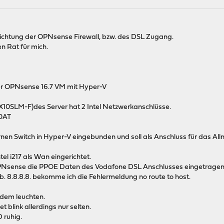
richtung der OPNsense Firewall, bzw. des DSL Zugang.
en Rat für mich.
er OPNsense 16.7 VM mit Hyper-V
10SLM-F)des Server hat 2 Intel Netzwerkanschlüsse.
10AT
ternen Switch in Hyper-V eingebunden und soll als Anschluss für das A
l i217 als Wan eingerichtet.
PNsense die PPOE Daten des Vodafone DSL Anschlusses eingetragen
b. 8.8.8.8. bekomme ich die Fehlermeldung no route to host.
odem leuchten.
 blink allerdings nur selten.
 ruhig.