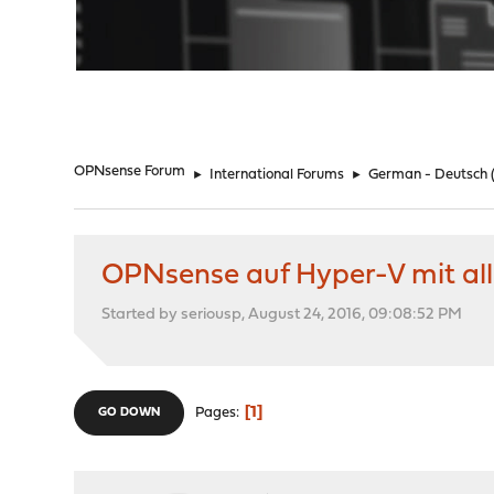
"
OPNsense Forum
►
International Forums
►
German - Deutsch
OPNsense auf Hyper-V mit al
Started by seriousp, August 24, 2016, 09:08:52 PM
1
Pages
GO DOWN