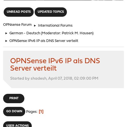
"
UNREAD POSTS
UPDATED TOPICS
OPNsense Forum
►
International Forums
►
German - Deutsch
(Moderator:
Patrick M. Hausen
)
►
OPNSense IPv6 IP als DNS Server verteilt
OPNSense IPv6 IP als DNS
Server verteilt
Started by shadesh, April 07, 2018, 02:09:00 PM
PRINT
1
GO DOWN
Pages
USER ACTIONS