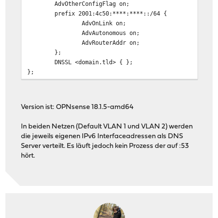
AdvOtherConfigFlag on;
prefix 2001:4c50:****:****::/64 {
AdvOnLink on;
AdvAutonomous on;
AdvRouterAddr on;
};
DNSSL <domain.tld> { };
};
# Generated config for dhcp6 delegation from wan on lan
interface re1 {
AdvSendAdvert on;
Version ist: OPNsense 18.1.5-amd64
MinRtrAdvInterval 3;
MaxRtrAdvInterval 10;
In beiden Netzen (Default VLAN 1 und VLAN 2) werden
AdvLinkMTU 1500;
die jeweils eigenen IPv6 Interfaceadressen als DNS
AdvOtherConfigFlag on;
Server verteilt. Es läuft jedoch kein Prozess der auf :53
prefix 2001:4c50:****:****::/64 {
hört.
AdvOnLink on;
AdvAutonomous on;
AdvRouterAddr on;
};
DNSSL <domain.tld> { };
};