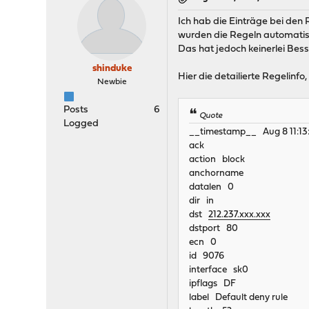
Ich hab die Einträge bei den 
wurden die Regeln automatisc
Das hat jedoch keinerlei Bes
shinduke
Hier die detailierte Regelinfo
Newbie
Posts
6
Quote
Logged
__timestamp__ Aug 8 11:13
ack
action block
anchorname
datalen 0
dir in
dst
212.237.xxx.xxx
dstport 80
ecn 0
id 9076
interface sk0
ipflags DF
label Default deny rule