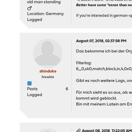
old man standing
Better have some *sense than no(n
Location: Germany
If you're interested in german-s
Logged
August 07, 2018, 02:37:58 PM
Das bekomme ich bei der Orgi
filterlog:
6,,,0,sk0,match,block,in,4,0
shinduke
Newbie
Gibt es noch weitere Logs, un
Posts
6
Für mich sieht es so aus, als
Logged
kommt wird geblockt.
Bin mit meinem Latein am E
August 08, 2018, 11:22:05 AM