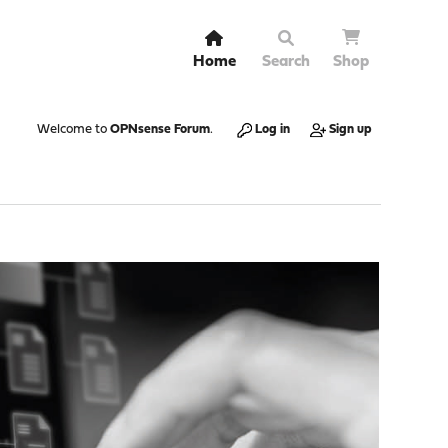
Home
Search
Shop
Welcome to
OPNsense Forum
.
Log in
Sign up