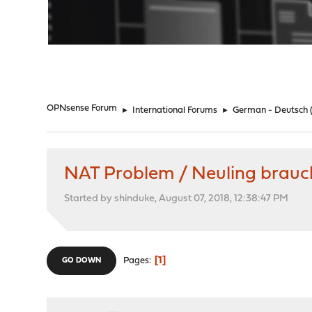
"
OPNsense Forum
►
International Forums
►
German - Deutsch
NAT Problem / Neuling brauch
Started by shinduke, August 07, 2018, 12:38:47 PM
1
Pages
GO DOWN