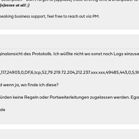
)sense at all! ;)
peaking business support, feel free to reach out via PM.
nalansicht des Protokolls. Ich wüßte nicht wo sonst noch Logs einzuse
x0,,117,24903,0,DF,6,tcp,52,79.219.72.204,212.237.xxx.xxx,49485,443,
d wenn ja, wo finde ich diese?
 würden keine Regeln oder Portweiterleitungen zugelassen werden. Egal
nde