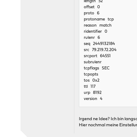
length 52
offset 0
proto 6
protoname tcp
reason match
ridentifier 0
rulenr 6
seq 2449132184
src 79.219.72.204
srcport 64551
subrulenr
tcpflags SEC
tcpopts
tos 0x2
ttl 117
urp 8192
version 4
Irgend ne Idee? Ich bin lang
Hier nochmal meine Einstell