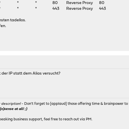
 * 80 Reverse Proxy 80
 * 443 Reverse Proxy 443
nsten tadellos.
fen.
 der IP statt dem Alias versucht?
r description!
- Don't forget to [applaud] those offering time & brainpower to 
)sense at all! ;)
peaking business support, feel free to reach out via PM.