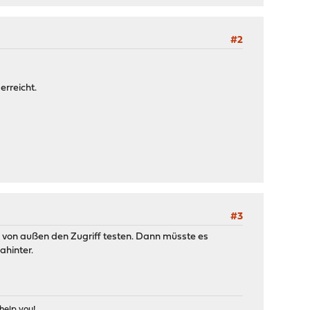
#2
.
erreicht.
#3
 von außen den Zugriff testen. Dann müsste es
ahinter.
help you!