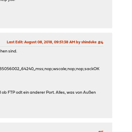
Last Edit
: August 08, 2018, 09:51:38 AM by shinduke
#4
hen sind.
0,S,985056002,,64240,,mss;nop;wscale;nop;nop;sackOK
 ob FTP odt ein anderer Port. Alles, was von Außen