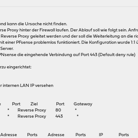
und kann die Ursache nicht finden.
se Proxy hinter der Firewall laufen. Der Ablauf soll wie folgt sein.
n Reverse Proxy geleitet werden und der soll die Weiterleitung an die r
 mit einer PFsense problemlos funktioniert. Die Konfiguration wurde
Server.
 OPNsense die eingehende Verbindung auf Port 443 (Default deny rule)
zu eingerichtet:
r internen LAN IP versehen
elle Port Ziel Port Gateway
 Reverse Proxy 80 *
 Reverse Proxy 443 *
okoll Adresse Ports Adresse Ports IP Ports