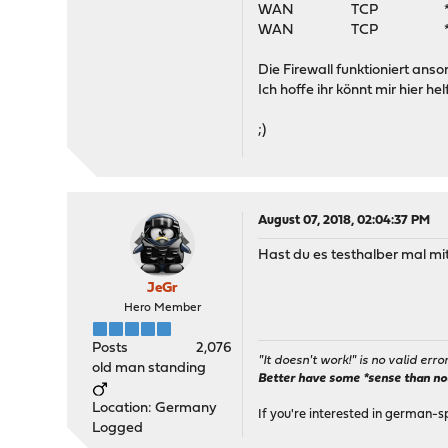
WAN TCP * *
WAN TCP * *
Die Firewall funktioniert anso
Ich hoffe ihr könnt mir hier hel
;)
August 07, 2018, 02:04:37 PM
Hast du es testhalber mal mit
JeGr
Hero Member
Posts
2,076
"It doesn't work!" is no valid erro
old man standing
Better have some *sense than no(n
Location: Germany
If you're interested in german-s
Logged