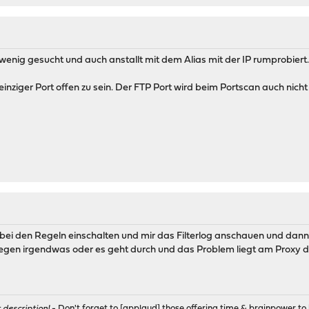
 wenig gesucht und auch anstallt mit dem Alias mit der IP rumprobiert
 einziger Port offen zu sein. Der FTP Port wird beim Portscan auch nicht 
ei den Regeln einschalten und mir das Filterlog anschauen und dann
gen irgendwas oder es geht durch und das Problem liegt am Proxy d
r description!
- Don't forget to [applaud] those offering time & brainpower to 