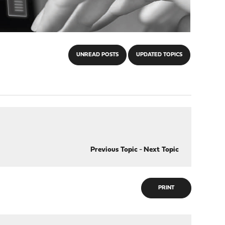
UNREAD POSTS
UPDATED TOPICS
Previous Topic
-
Next Topic
PRINT