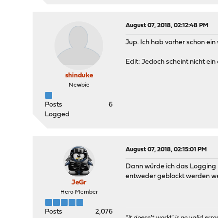
August 07, 2018, 02:12:48 PM
Jup. Ich hab vorher schon ein
Edit: Jedoch scheint nicht ein
shinduke
Newbie
Posts
6
Logged
August 07, 2018, 02:15:01 PM
Dann würde ich das Logging b
entweder geblockt werden we
JeGr
Hero Member
Posts
2,076
"It doesn't work!" is no valid erro