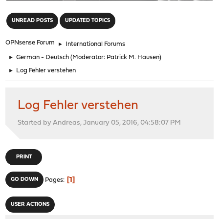
"
UNREAD POSTS
UPDATED TOPICS
OPNsense Forum
►
International Forums
►
German - Deutsch
(Moderator:
Patrick M. Hausen
)
►
Log Fehler verstehen
Log Fehler verstehen
Started by Andreas, January 05, 2016, 04:58:07 PM
PRINT
1
GO DOWN
Pages
USER ACTIONS