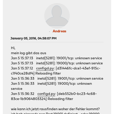
Andreas
January 05, 2016, 04:58:07 PM
Hi,
mein log gibt das aus
Jan 5 15:37:13 inetd[5281]: 19001/tcp: unknown service
Jan 5 15:37:13 inetd[5281]: 19000/tcp: unknown service
Jan 5 15:37:12
configd.py
: [d31446fc-dce1-43ef-915c-
c1f40ce28df4] Reloading filter
Jan 5 15:36:33 inetd[5281]: 19001/tcp: unknown service
Jan 5 15:36:33 inetd[5281]: 19000/tcp: unknown
service
Jan 5 15:36:32
configd.py
: [deb552b0-bc23-4c68-
83ce-1b9064803324] Reloading filter
wie kann ich jetzt rausfinden woher der Fehler kommt?