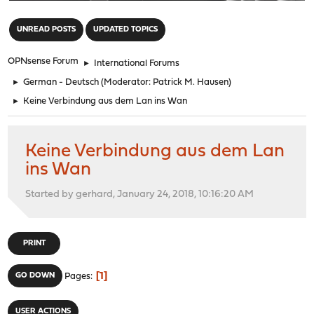
"
UNREAD POSTS
UPDATED TOPICS
OPNsense Forum
►
International Forums
►
German - Deutsch
(Moderator:
Patrick M. Hausen
)
►
Keine Verbindung aus dem Lan ins Wan
Keine Verbindung aus dem Lan
ins Wan
Started by gerhard, January 24, 2018, 10:16:20 AM
PRINT
1
GO DOWN
Pages
USER ACTIONS