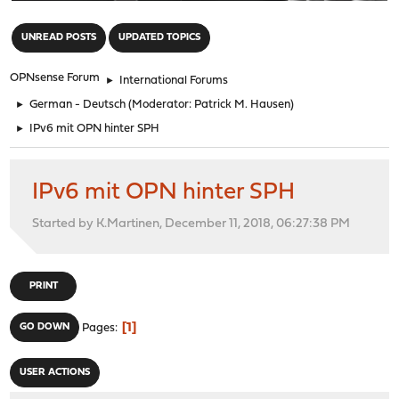
"
UNREAD POSTS
UPDATED TOPICS
OPNsense Forum
►
International Forums
►
German - Deutsch
(Moderator:
Patrick M. Hausen
)
►
IPv6 mit OPN hinter SPH
IPv6 mit OPN hinter SPH
Started by K.Martinen, December 11, 2018, 06:27:38 PM
PRINT
1
GO DOWN
Pages
USER ACTIONS