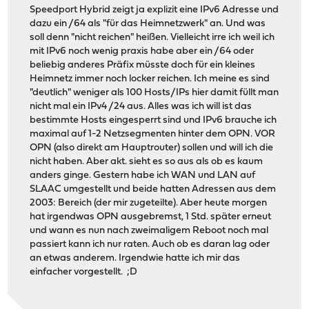
Speedport Hybrid zeigt ja explizit eine IPv6 Adresse und
dazu ein /64 als "für das Heimnetzwerk" an. Und was
soll denn "nicht reichen" heißen. Vielleicht irre ich weil ich
mit IPv6 noch wenig praxis habe aber ein /64 oder
beliebig anderes Präfix müsste doch für ein kleines
Heimnetz immer noch locker reichen. Ich meine es sind
"deutlich" weniger als 100 Hosts/IPs hier damit füllt man
nicht mal ein IPv4 /24 aus. Alles was ich will ist das
bestimmte Hosts eingesperrt sind und IPv6 brauche ich
maximal auf 1-2 Netzsegmenten hinter dem OPN. VOR
OPN (also direkt am Hauptrouter) sollen und will ich die
nicht haben. Aber akt. sieht es so aus als ob es kaum
anders ginge. Gestern habe ich WAN und LAN auf
SLAAC umgestellt und beide hatten Adressen aus dem
2003: Bereich (der mir zugeteilte). Aber heute morgen
hat irgendwas OPN ausgebremst, 1 Std. später erneut
und wann es nun nach zweimaligem Reboot noch mal
passiert kann ich nur raten. Auch ob es daran lag oder
an etwas anderem. Irgendwie hatte ich mir das
einfacher vorgestellt. ;D