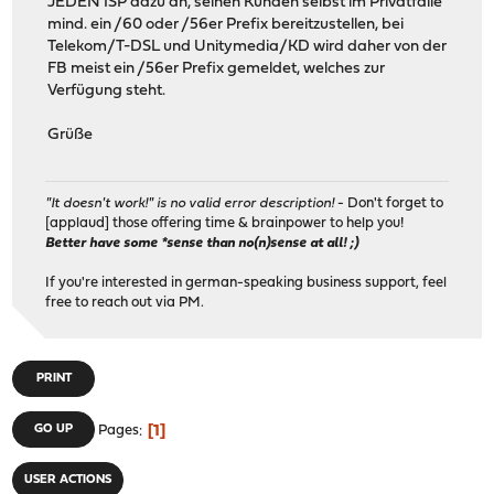
JEDEN ISP dazu an, seinen Kunden selbst im Privatfalle
mind. ein /60 oder /56er Prefix bereitzustellen, bei
Telekom/T-DSL und Unitymedia/KD wird daher von der
FB meist ein /56er Prefix gemeldet, welches zur
Verfügung steht.
Grüße
"It doesn't work!" is no valid error description!
- Don't forget to
[applaud] those offering time & brainpower to help you!
Better have some *sense than no(n)sense at all! ;)
If you're interested in german-speaking business support, feel
free to reach out via PM.
PRINT
1
GO UP
Pages
USER ACTIONS