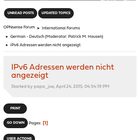
"
UNREAD POSTS
UPDATED TOPICS
OPNsense Forum
►
International Forums
►
German - Deutsch
(Moderator:
Patrick M. Hausen
)
►
IPv6 Adressen werden nicht angezeigt
IPv6 Adressen werden nicht
angezeigt
Started by papa_joe, April 24, 2015, 04:54:19 PM
PRINT
1
GO DOWN
Pages
USER ACTIONS