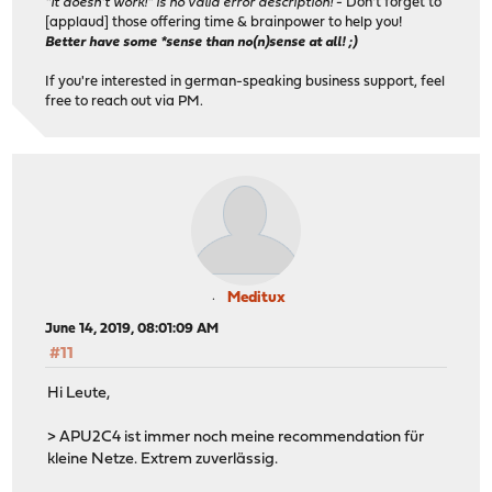
"It doesn't work!" is no valid error description!
- Don't forget to
[applaud] those offering time & brainpower to help you!
Better have some *sense than no(n)sense at all! ;)
If you're interested in german-speaking business support, feel
free to reach out via PM.
Meditux
June 14, 2019, 08:01:09 AM
#11
Hi Leute,
> APU2C4 ist immer noch meine recommendation für
kleine Netze. Extrem zuverlässig.