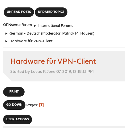
"
UNREAD POSTS
UPDATED TOPICS
OPNsense Forum
►
International Forums
►
German - Deutsch
(Moderator:
Patrick M. Hausen
)
►
Hardware für VPN-Client
Hardware für VPN-Client
Started by Lucas P, June 07, 2019, 12:18:13 PM
PRINT
1
GO DOWN
Pages
USER ACTIONS