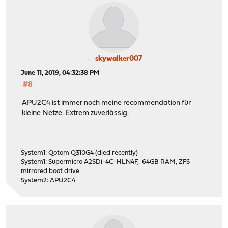
skywalker007
June 11, 2019, 04:32:38 PM
#8
APU2C4 ist immer noch meine recommendation für
kleine Netze. Extrem zuverlässig.
System1: Qotom Q310G4 (died recently)
System1: Supermicro A2SDi-4C-HLN4F, 64GB RAM, ZFS
mirrored boot drive
System2: APU2C4