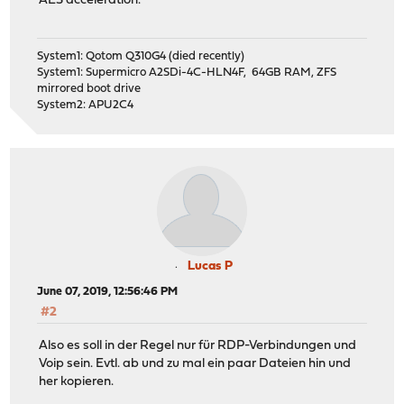
AES acceleration.
System1: Qotom Q310G4 (died recently)
System1: Supermicro A2SDi-4C-HLN4F, 64GB RAM, ZFS
mirrored boot drive
System2: APU2C4
Lucas P
June 07, 2019, 12:56:46 PM
#2
Also es soll in der Regel nur für RDP-Verbindungen und
Voip sein. Evtl. ab und zu mal ein paar Dateien hin und
her kopieren.