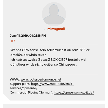
mimugmail
June 11, 2019, 04:21:18 PM
#7
Wenns OPNsense sein soll brauchst du halt i386 or
amd64, da wirds teuer.
Ich hab testweise Zotac ZBOX CI327 bestellt, viel
günstiger wirds nicht, außer so Chinazeug ..
WWW:
www.routerperformance.net
Support plans:
https://www.max-it.de/en/it-
services/opnsense/
Commercial Plugins (German):
https://opnsense.max-it.de/