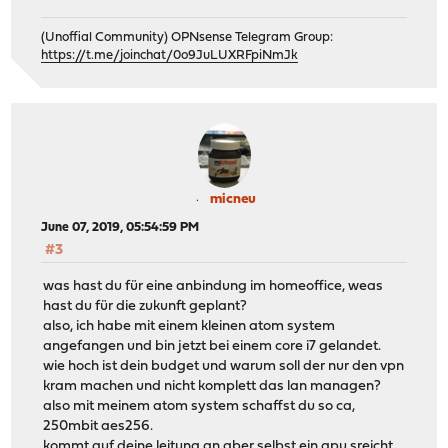
(Unoffial Community) OPNsense Telegram Group:
https://t.me/joinchat/0o9JuLUXRFpiNmJk
micneu
June 07, 2019, 05:54:59 PM
#3
was hast du für eine anbindung im homeoffice, weas
hast du für die zukunft geplant?
also, ich habe mit einem kleinen atom system
angefangen und bin jetzt bei einem core i7 gelandet.
wie hoch ist dein budget und warum soll der nur den vpn
kram machen und nicht komplett das lan managen?
also mit meinem atom system schaffst du so ca,
250mbit aes256.
kommt auf deine leitung an aber selbst ein apu sreicht