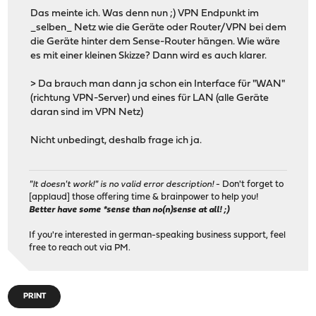
Das meinte ich. Was denn nun ;) VPN Endpunkt im
_selben_ Netz wie die Geräte oder Router/VPN bei dem
die Geräte hinter dem Sense-Router hängen. Wie wäre
es mit einer kleinen Skizze? Dann wird es auch klarer.
> Da brauch man dann ja schon ein Interface für "WAN"
(richtung VPN-Server) und eines für LAN (alle Geräte
daran sind im VPN Netz)
Nicht unbedingt, deshalb frage ich ja.
"It doesn't work!" is no valid error description!
- Don't forget to
[applaud] those offering time & brainpower to help you!
Better have some *sense than no(n)sense at all! ;)
If you're interested in german-speaking business support, feel
free to reach out via PM.
PRINT