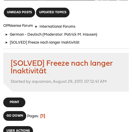
"
UNREAD POSTS
UPDATED TOPICS
OPNsense Forum
►
International Forums
►
German - Deutsch
(Moderator:
Patrick M. Hausen
)
►
[SOLVED] Freeze nach langer Inaktivität
[SOLVED] Freeze nach langer
Inaktivität
Started by aquaman, August 29, 2017, 07:12:41 AM
PRINT
1
GO DOWN
Pages
USER ACTIONS