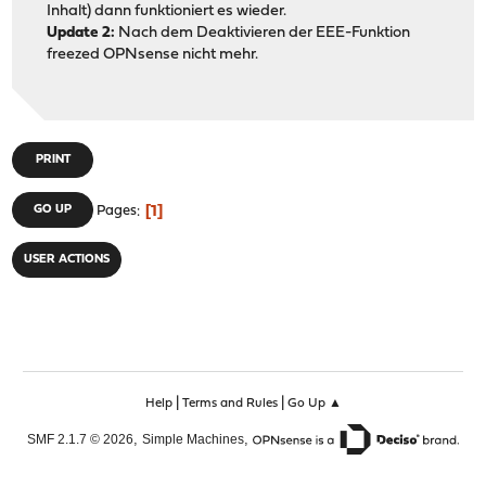
Inhalt) dann funktioniert es wieder.
Update 2:
Nach dem Deaktivieren der EEE-Funktion
freezed OPNsense nicht mehr.
PRINT
1
GO UP
Pages
USER ACTIONS
|
|
Help
Terms and Rules
Go Up ▲
,
,
SMF 2.1.7 © 2026
Simple Machines