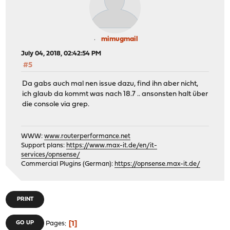
mimugmail
July 04, 2018, 02:42:54 PM
#5
Da gabs auch mal nen issue dazu, find ihn aber nicht,
ich glaub da kommt was nach 18.7 .. ansonsten halt über
die console via grep.
WWW:
www.routerperformance.net
Support plans:
https://www.max-it.de/en/it-
services/opnsense/
Commercial Plugins (German):
https://opnsense.max-it.de/
PRINT
1
GO UP
Pages