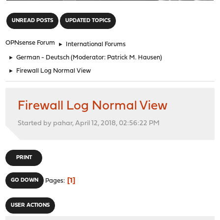
"
UNREAD POSTS
UPDATED TOPICS
OPNsense Forum
►
International Forums
►
German - Deutsch
(Moderator:
Patrick M. Hausen
)
►
Firewall Log Normal View
Firewall Log Normal View
Started by pahar, April 12, 2018, 02:56:22 PM
PRINT
1
GO DOWN
Pages
USER ACTIONS