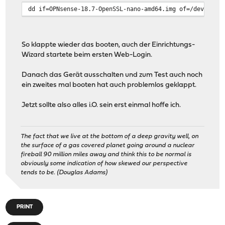
dd if=OPNsense-18.7-OpenSSL-nano-amd64.img of=/dev/disk
So klappte wieder das booten, auch der Einrichtungs-
Wizard startete beim ersten Web-Login.
Danach das Gerät ausschalten und zum Test auch noch
ein zweites mal booten hat auch problemlos geklappt.
Jetzt sollte also alles i.O. sein erst einmal hoffe ich.
The fact that we live at the bottom of a deep gravity well, on
the surface of a gas covered planet going around a nuclear
fireball 90 million miles away and think this to be normal is
obviously some indication of how skewed our perspective
tends to be. (Douglas Adams)
PRINT