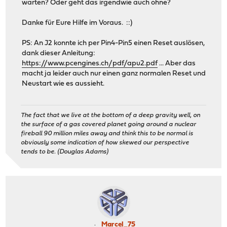
warten? Oder geht das irgendwie auch ohne?
Danke für Eure Hilfe im Voraus. ::)
PS: An J2 konnte ich per Pin4-Pin5 einen Reset auslösen,
dank dieser Anleitung:
https://www.pcengines.ch/pdf/apu2.pdf
... Aber das
macht ja leider auch nur einen ganz normalen Reset und
Neustart wie es aussieht.
The fact that we live at the bottom of a deep gravity well, on
the surface of a gas covered planet going around a nuclear
fireball 90 million miles away and think this to be normal is
obviously some indication of how skewed our perspective
tends to be. (Douglas Adams)
Marcel_75