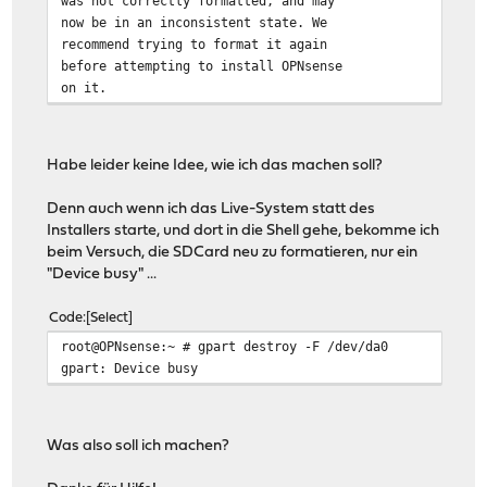
was not correctly formatted, and may
now be in an inconsistent state. We
recommend trying to format it again
before attempting to install OPNsense
on it.
Habe leider keine Idee, wie ich das machen soll?
Denn auch wenn ich das Live-System statt des
Installers starte, und dort in die Shell gehe, bekomme ich
beim Versuch, die SDCard neu zu formatieren, nur ein
"Device busy" ...
Code
Select
root@OPNsense:~ # gpart destroy -F /dev/da0
gpart: Device busy
Was also soll ich machen?