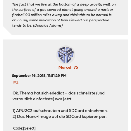
│ <
The fact that we live at the bottom of a deep gravity well, on
│ < Figures below won't work with BIOS for parti
the surface of a gas covered planet going around a nuclear
│ < parameters to be used for BIOS cal
fireball 90 million miles away and think this to be normal is
│ < cylinders=1948 heads=255 sectors/track=63 (16065 b
obviously some indication of how skewed our perspective
tends to be. (Douglas Adams)
Marcel_75
September 16, 2018, 11:51:29 PM
#2
Ok, Thema hat sich erledigt – das schnellste (und
vermutlich einfachste) war jetzt:
1) APU2C2 aufschrauben und SDCard entnehmen.
2) Das Nano-Image auf die SDCard kopieren per:
Code
Select