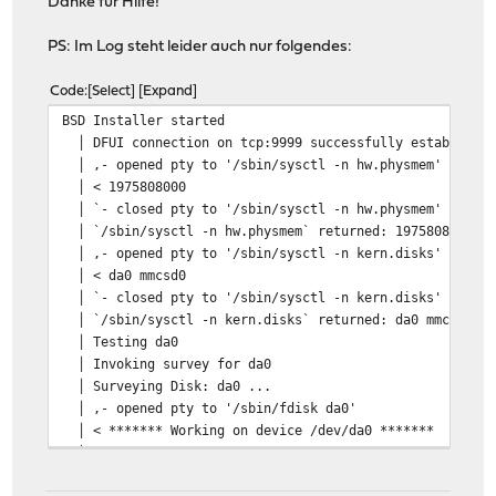
Danke für Hilfe!
PS: Im Log steht leider auch nur folgendes:
Code
Select
Expand
BSD Installer sta
│ DFUI connection on tcp:9999 successful
│ ,- opened pty to '/sbin/sysctl -n
│ < 1975808
│ `- closed pty to '/sbin/sysctl -n
│ `/sbin/sysctl -n hw.physmem` returne
│ ,- opened pty to '/sbin/sysctl -n
│ < da0 mmc
│ `- closed pty to '/sbin/sysctl -n
│ `/sbin/sysctl -n kern.disks` returne
│ Testing 
│ Invoking survey f
│ Surveying Disk: d
│ ,- opened pty to '/sbin/f
│ < ******* Working on device /dev
│ < parameters extracted from in-core 
│ < cylinders=1948 heads=255 sectors/track=63