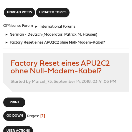
"
UNREAD POSTS
UPDATED TOPICS
OPNsense Forum
►
International Forums
►
German - Deutsch
(Moderator:
Patrick M. Hausen
)
►
Factory Reset eines APU2C2 ohne Null-Modem-Kabel?
Factory Reset eines APU2C2
ohne Null-Modem-Kabel?
Started by Marcel_75, September 14, 2018, 03:41:06 PM
PRINT
1
GO DOWN
Pages
USER ACTIONS