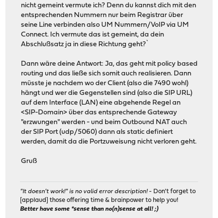
nicht gemeint vermute ich? Denn du kannst dich mit den
entsprechenden Nummern nur beim Registrar über
seine Line verbinden also UM Nummern/VoIP via UM
Connect. Ich vermute das ist gemeint, da dein
Abschlußsatz ja in diese Richtung geht?`
Dann wäre deine Antwort: Ja, das geht mit policy based
routing und das ließe sich somit auch realisieren. Dann
müsste je nachdem wo der Client (also die 7490 wohl)
hängt und wer die Gegenstellen sind (also die SIP URL)
auf dem Interface (LAN) eine abgehende Regel an
<SIP-Domain> über das entsprechende Gateway
"erzwungen" werden - und beim Outbound NAT auch
der SIP Port (udp/5060) dann als static definiert
werden, damit da die Portzuweisung nicht verloren geht.
Gruß
"It doesn't work!" is no valid error description!
- Don't forget to
[applaud] those offering time & brainpower to help you!
Better have some *sense than no(n)sense at all! ;)