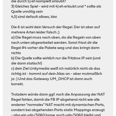
die durch 5) eh komplett erlaubt?
3) Gleiches Spiel - wird mit 4) eh erlaubt und * sollte als
Quelle unnötig sein
4,5) sind default allows, klar.
Die 6 ist wohl dein Versuch der Regel. Der ist aber auf
mehrere Arten leider falsch ;)
a) Die Regel muss nach oben, da die Regeln von oben
nach unten abgearbeitet werden. Sonst frisst dir die
Regel #4 vorher die Pakete weg und das bringt dann
nichts
b) Die Quelle sollte wirklich nur die Fritzbox IP sein (und
die dann statisch!)
c) dein Ziel Unitymedia weiß ich natürlich nicht ob das
richtig ist - kommt auf dein Alias an - aber mutmaßlich
ja :) Und das Gateway UM_DHCP ist dann auch
korrekt.
Trotzdem würde dann ggf. noch die Anpassung der NAT
Regel fehlen, damit die FB IP abgehend nicht wie alle
anderen "normales" NAT macht mit dynamischen Ports,
sondern bei abgehenden Ports static Mappings erzeugt
- also ein udp/5060 bspw. auch udp/5060 bleibt und