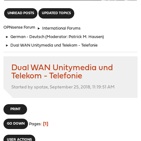
"
UNREAD POSTS
UPDATED TOPICS
OPNsense Forum
►
International Forums
►
German - Deutsch
(Moderator:
Patrick M. Hausen
)
►
Dual WAN Unitymedia und Telekom - Telefonie
Dual WAN Unitymedia und
Telekom - Telefonie
Started by spatze, September 25, 2018, 11:19:51 AM
PRINT
1
GO DOWN
Pages
USER ACTIONS