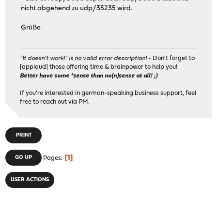
nicht abgehend zu udp/35235 wird.
Grüße
"It doesn't work!" is no valid error description!
- Don't forget to
[applaud] those offering time & brainpower to help you!
Better have some *sense than no(n)sense at all! ;)
If you're interested in german-speaking business support, feel
free to reach out via PM.
PRINT
1
GO UP
Pages
USER ACTIONS