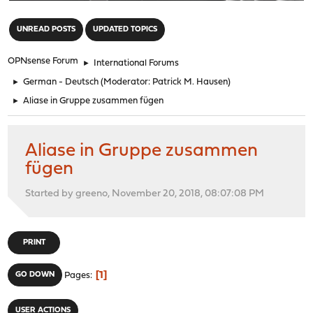
"
UNREAD POSTS
UPDATED TOPICS
OPNsense Forum
►
International Forums
►
German - Deutsch
(Moderator:
Patrick M. Hausen
)
►
Aliase in Gruppe zusammen fügen
Aliase in Gruppe zusammen
fügen
Started by greeno, November 20, 2018, 08:07:08 PM
PRINT
1
GO DOWN
Pages
USER ACTIONS