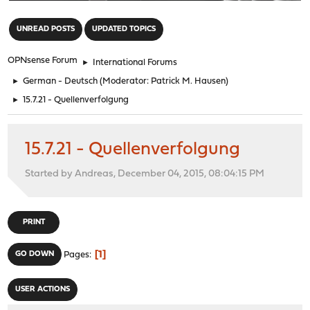
"
UNREAD POSTS
UPDATED TOPICS
OPNsense Forum
►
International Forums
►
German - Deutsch
(Moderator:
Patrick M. Hausen
)
►
15.7.21 - Quellenverfolgung
15.7.21 - Quellenverfolgung
Started by Andreas, December 04, 2015, 08:04:15 PM
PRINT
1
GO DOWN
Pages
USER ACTIONS